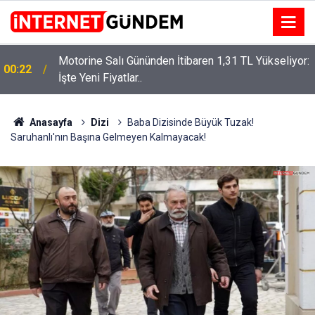
Motorine Salı Gününden İtibaren 1,31 TL Yükseliyor:
ru
00:22
İşte Yeni Fiyatlar..
Anasayfa
Dizi
Baba Dizisinde Büyük Tuzak!
Saruhanlı'nın Başına Gelmeyen Kalmayacak!