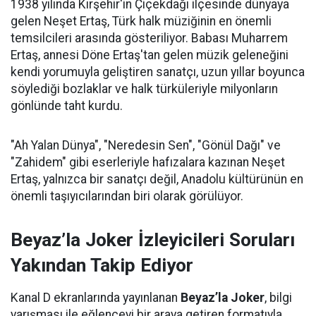
1938 yılında Kırşehir'in Çiçekdağı ilçesinde dünyaya
gelen Neşet Ertaş, Türk halk müziğinin en önemli
temsilcileri arasında gösteriliyor. Babası Muharrem
Ertaş, annesi Döne Ertaş'tan gelen müzik geleneğini
kendi yorumuyla geliştiren sanatçı, uzun yıllar boyunca
söylediği bozlaklar ve halk türküleriyle milyonların
gönlünde taht kurdu.
"Ah Yalan Dünya", "Neredesin Sen", "Gönül Dağı" ve
"Zahidem" gibi eserleriyle hafızalara kazınan Neşet
Ertaş, yalnızca bir sanatçı değil, Anadolu kültürünün en
önemli taşıyıcılarından biri olarak görülüyor.
Beyaz’la Joker İzleyicileri Soruları
Yakından Takip Ediyor
Kanal D ekranlarında yayınlanan
Beyaz’la Joker
, bilgi
yarışması ile eğlenceyi bir araya getiren formatıyla