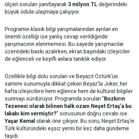
ölçen soruları yanıtlayarak
3 milyon TL
değerindeki
büyük ödüle ulaşmaya çalışıyor.
Programın klasik bilgi yarışmalarından ayrılan en
önemli özelliği ise yanlış cevap verildiğinde
yarışmacının elenmemesi. Bu sayede yarışmacılar
üzerindeki baskı azalırken, ekran başındaki izleyiciler
de eğlenceli ve keyifli anlara tanıklık ediyor.
Özellikle bilgi dolu soruları ve Beyazıt Öztürk’ün
samimi sunumuyla dikkat çeken Beyaz’la Joker, her
hafta izleyicilere hem eğlence hem de kültürel bilgiler
sunmayı sürdürüyor. Programda sorulan "
Bozkırın
Tezenesi olarak bilinen halk ozanı Neşet Ertaş’a bu
lakabı kim vermiştir?
" sorusunun doğru cevabı ise
Yaşar Kemal
olarak öne çıkıyor. Bu soru, Neşet Ertaş’ın
Türk kültüründeki eşsiz yerini bir kez daha gündeme
taşıdı.