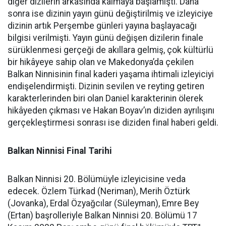
diğer dizilerin arkasında kalmaya başlamıştı. Daha
sonra ise dizinin yayın günü değiştirilmiş ve izleyiciye
dizinin artık Perşembe günleri yayına başlayacağı
bilgisi verilmişti. Yayın günü değişen dizilerin finale
sürüklenmesi gerçeği de akıllara gelmiş, çok kültürlü
bir hikâyeye sahip olan ve Makedonya’da çekilen
Balkan Ninnisinin final kaderi yaşama ihtimali izleyiciyi
endişelendirmişti. Dizinin sevilen ve reyting getiren
karakterlerinden biri olan Daniel karakterinin ölerek
hikâyeden çıkması ve Hakan Boyav’ın diziden ayrılışını
gerçekleştirmesi sonrası ise dizi
den fin
al haberi geldi.
Balkan Ninnisi Final Tarihi
Balkan Ninnisi 20. Bölümüyle izleyicisine veda
edecek. Özlem Türkad (Neriman), Merih Öztürk
(Jovanka), Erdal Özyağcılar (Süleyman), Emre Bey
(Ertan) başrolleriyle Balkan Ninnisi 20. Bölümü 17