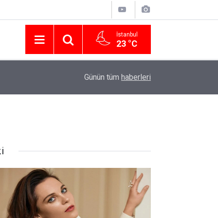
İstanbul
23 °C
Nissan Türkiye'den Temmuz 2026 Kampanyası! Q
16:23
Günün tüm
haberleri
Modellerinde Faizsiz Kredi ve İndirim Fırsatı
i