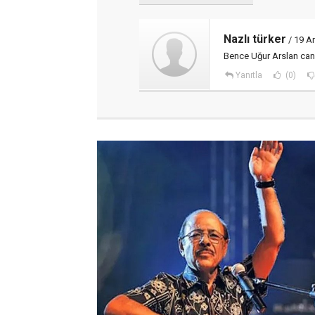
Nazlı türker
/ 19 Ar
Bence Uğur Arslan can
Yanıtla
(0)