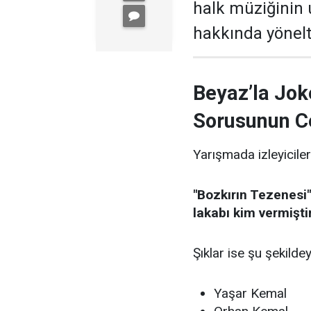
halk müziğinin
hakkında yönelti
Beyaz’la Jok
Sorusunun C
Yarışmada izleyiciler
"Bozkırın Tezenesi"
lakabı kim vermişti
Şıklar ise şu şekildey
Yaşar Kemal