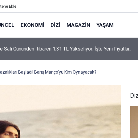
itene Ekle
ÜNCEL
EKONOMI
DIZI
MAGAZIN
YAŞAM
rtaş’a “Bozkırın Tezenesi” Lakabını Kim Verdi? Beyaz’la Joker
un Cevabı Merak Edildi
azırlıkları Başladı! Barış Manço’yu Kim Oynayacak?
Diz