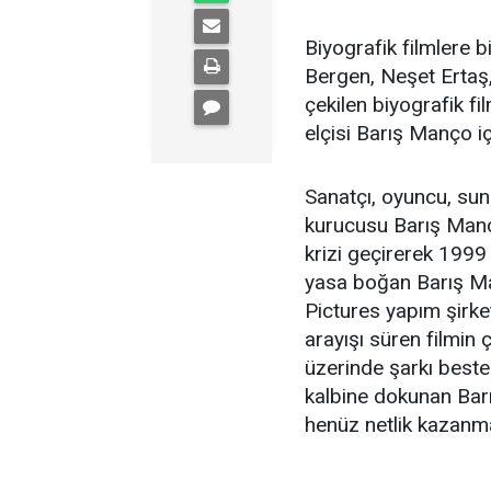
Biyografik filmlere b
Bergen, Neşet Ertaş, 
çekilen biyografik fi
elçisi Barış Manço içi
Sanatçı, oyuncu, su
kurucusu Barış Manço
krizi geçirerek 1999 
yasa boğan Barış Ma
Pictures yapım şirk
arayışı süren filmin
üzerinde şarkı beste
kalbine dokunan Bar
henüz netlik kazanm