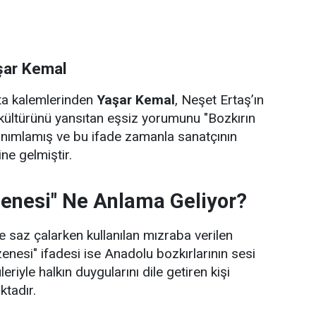
şar Kemal
sta kalemlerinden
Yaşar Kemal
, Neşet Ertaş’ın
kültürünü yansıtan eşsiz yorumunu "Bozkırın
anımlamış ve bu ifade zamanla sanatçının
ne gelmiştir.
zenesi" Ne Anlama Geliyor?
 saz çalarken kullanılan mızraba verilen
zenesi" ifadesi ise Anadolu bozkırlarının sesi
leriyle halkın duygularını dile getiren kişi
ktadır.