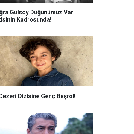
ğra Gülsoy Düğünümüz Var
zisinin Kadrosunda!
 Cezeri Dizisine Genç Başrol!