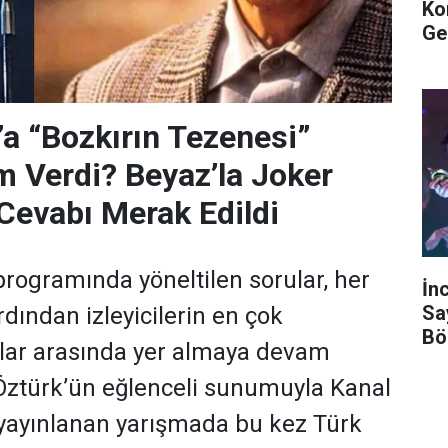
Ko
Ge
’a “Bozkırın Tezenesi”
m Verdi? Beyaz’la Joker
Cevabı Merak Edildi
programında yöneltilen sorular, her
İn
Sa
dından izleyicilerin en çok
Bö
ular arasında yer almaya devam
 Öztürk’ün eğlenceli sunumuyla Kanal
yayınlanan yarışmada bu kez Türk