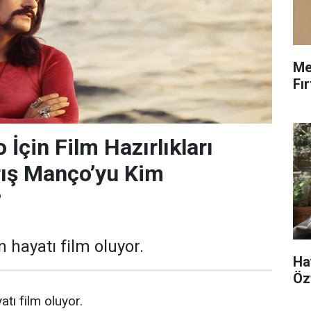
Me
Fı
İçin Film Hazırlıkları
rış Manço’yu Kim
?
 hayatı film oluyor.
Ha
Öz
tı film oluyor.