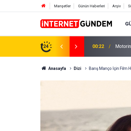
Manşetler
Günün Haberleri
Arşiv
S
G
Neşet E
,31 TL Yükseliyor: İşte Yeni Fiyatlar..
24
15:58
Sorusun
Anasayfa
Dizi
Barış Manço İçin Film H