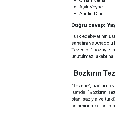
Orhan Kemal
Aşık Veysel
Abidin Dino
Doğru cevap: Ya
Türk edebiyatının u
sanatını ve Anadolu 
Tezenesi" sözüyle t
unutulmaz lakabı hali
"Bozkırın Te
"Tezene", bağlama ve
isimdir. "Bozkırın Te
olan, sazıyla ve türkü
anlamında kullanılma