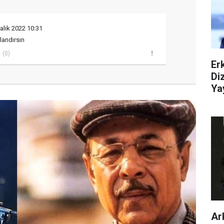
alık 2022 10:31
landırsın
(0)
Er
Di
Ya
Ar