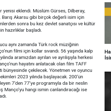
ir yenisi eklendi. Müslüm Gürses, Dilberay,
Barış Akarsu gibi birçok değerli isim için
lmlerden sonra bu kez devlet sanatçısı ve kültür
n hazırlıklar başladı.
nucu aynı zamanda Türk rock müziğinin
’nun filmi için kollar sıvandı. 56 yaşında kalp
Ha
yılında aramızdan ayrılan ve ayrılışıyla herkesi
İs
nço’nun hayatını anlatacak olan film TAFF
eti bünyesinde çekilecek. Yönetmen ve oyuncu
 çekimleri 2023 yılında başlayacak. 200’ün
leyen 7’den 77’ye programıyla da bir neslin
ış Manço’yu hangi ismin canlandıracağı ise
adı.