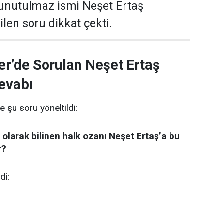
 unutulmaz ismi Neşet Ertaş
len soru dikkat çekti.
er’de Sorulan Neşet Ertaş
evabı
e şu soru yöneltildi:
 olarak bilinen halk ozanı Neşet Ertaş’a bu
r?
di: