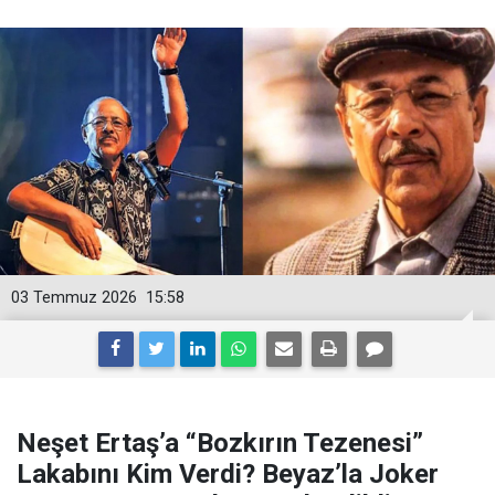
03 Temmuz 2026
15:58
Neşet Ertaş’a “Bozkırın Tezenesi”
Lakabını Kim Verdi? Beyaz’la Joker