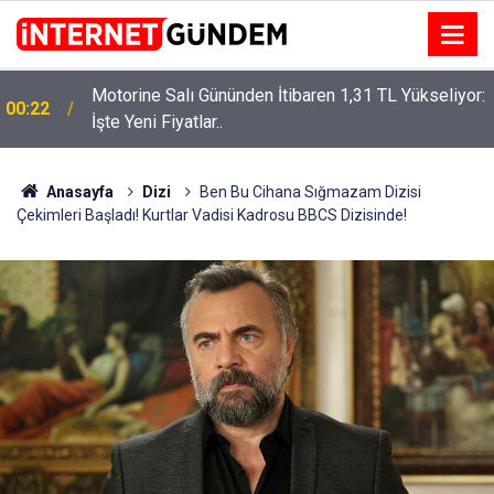
Motorine Salı Gününden İtibaren 1,31 TL Yükseliyor:
ru
00:22
İşte Yeni Fiyatlar..
Anasayfa
Dizi
Ben Bu Cihana Sığmazam Dizisi
Çekimleri Başladı! Kurtlar Vadisi Kadrosu BBCS Dizisinde!