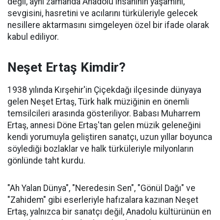
değil, aynı zamanda Anadolu insanının yaşamını,
sevgisini, hasretini ve acılarını türküleriyle gelecek
nesillere aktarmasını simgeleyen özel bir ifade olarak
kabul ediliyor.
Neşet Ertaş Kimdir?
1938 yılında Kırşehir'in Çiçekdağı ilçesinde dünyaya
gelen Neşet Ertaş, Türk halk müziğinin en önemli
temsilcileri arasında gösteriliyor. Babası Muharrem
Ertaş, annesi Döne Ertaş'tan gelen müzik geleneğini
kendi yorumuyla geliştiren sanatçı, uzun yıllar boyunca
söylediği bozlaklar ve halk türküleriyle milyonların
gönlünde taht kurdu.
"Ah Yalan Dünya", "Neredesin Sen", "Gönül Dağı" ve
"Zahidem" gibi eserleriyle hafızalara kazınan Neşet
Ertaş, yalnızca bir sanatçı değil, Anadolu kültürünün en