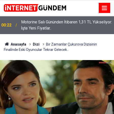
Motorine Salı Gününden İtibaren 1,31 TL Yükseliyor:
ru
00:22
İşte Yeni Fiyatlar..
Anasayfa
Dizi
Bir Zamanlar Çukurova Dizisinin
Finalinde Eski Oyuncular Tekrar Gelecek..