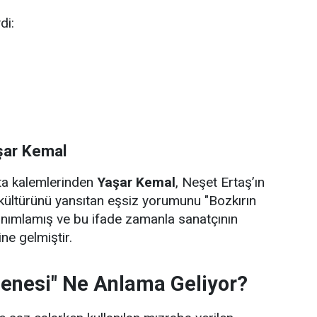
di:
şar Kemal
sta kalemlerinden
Yaşar Kemal
, Neşet Ertaş’ın
kültürünü yansıtan eşsiz yorumunu "Bozkırın
anımlamış ve bu ifade zamanla sanatçının
ne gelmiştir.
zenesi" Ne Anlama Geliyor?