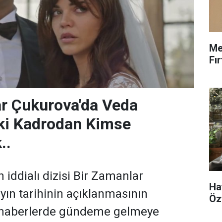
Me
Fı
r Çukurova'da Veda
ski Kadrodan Kimse
..
 iddialı dizisi Bir Zamanlar
Ha
yın tarihinin açıklanmasının
Öz
ı haberlerde gündeme gelmeye