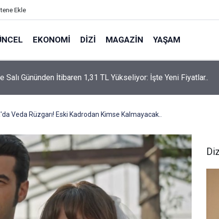
itene Ekle
ÜNCEL
EKONOMI
DIZI
MAGAZIN
YAŞAM
rtaş’a “Bozkırın Tezenesi” Lakabını Kim Verdi? Beyaz’la Joker
un Cevabı Merak Edildi
'da Veda Rüzgarı! Eski Kadrodan Kimse Kalmayacak..
Diz