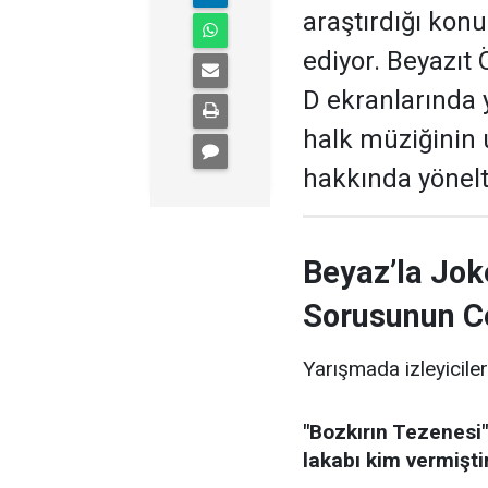
araştırdığı kon
ediyor. Beyazıt
D ekranlarında 
halk müziğinin
hakkında yönelti
Beyaz’la Jok
Sorusunun C
Yarışmada izleyiciler
"Bozkırın Tezenesi"
lakabı kim vermişti