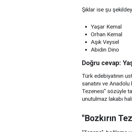
Şıklar ise şu şekildey
Yaşar Kemal
Orhan Kemal
Aşık Veysel
Abidin Dino
Doğru cevap: Ya
Türk edebiyatının u
sanatını ve Anadolu 
Tezenesi" sözüyle t
unutulmaz lakabı hali
"Bozkırın Te