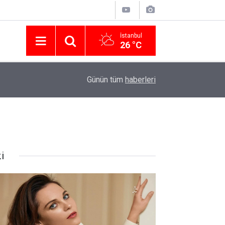
İstanbul
26 °C
Nissan Türkiye'den Temmuz 2026 Kampanyası! Q
16:23
Günün tüm
haberleri
Modellerinde Faizsiz Kredi ve İndirim Fırsatı
i