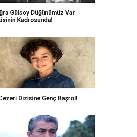
ğra Gülsoy Düğünümüz Var
zisinin Kadrosunda!
 Cezeri Dizisine Genç Başrol!