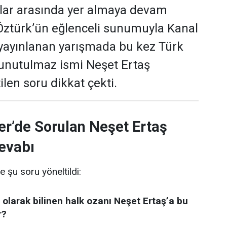
ular arasında yer almaya devam
 Öztürk’ün eğlenceli sunumuyla Kanal
yayınlanan yarışmada bu kez Türk
 unutulmaz ismi Neşet Ertaş
len soru dikkat çekti.
er’de Sorulan Neşet Ertaş
evabı
e şu soru yöneltildi:
 olarak bilinen halk ozanı Neşet Ertaş’a bu
r?