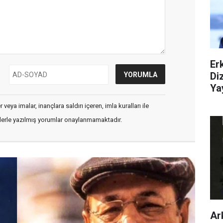
Er
Di
Ya
veya imalar, inançlara saldırı içeren, imla kuralları ile
flerle yazılmış yorumlar onaylanmamaktadır.
Ar