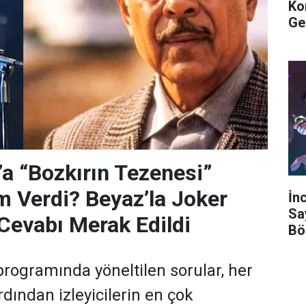
Ko
Ge
’a “Bozkırın Tezenesi”
m Verdi? Beyaz’la Joker
İn
Sa
Cevabı Merak Edildi
Bö
programında yöneltilen sorular, her
dından izleyicilerin en çok