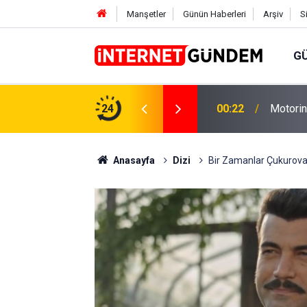
Manşetler
Günün Haberleri
Arşiv
S
G
Neşet E
,31 TL Yükseliyor: İşte Yeni Fiyatlar..
24
15:58
Sorusun
Anasayfa
Dizi
Bir Zamanlar Çukurova