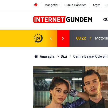
Manşetler
Günün Haberleri
Arşiv
S
G
Neşet E
,31 TL Yükseliyor: İşte Yeni Fiyatlar..
24
15:58
Sorusun
Anasayfa
Dizi
Cemre Baysel Öyle Bir 