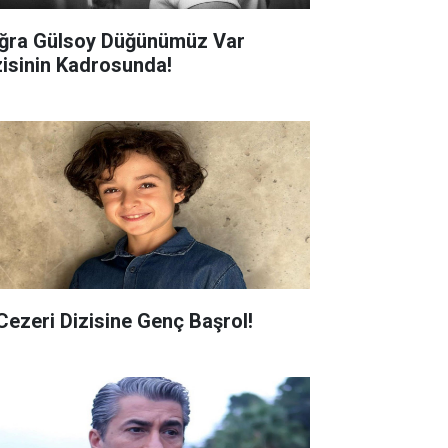
ğra Gülsoy Düğünümüz Var
zisinin Kadrosunda!
 Cezeri Dizisine Genç Başrol!