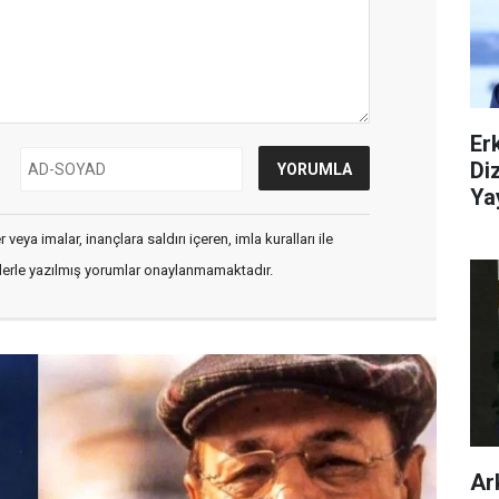
Er
Di
Ya
veya imalar, inançlara saldırı içeren, imla kuralları ile
flerle yazılmış yorumlar onaylanmamaktadır.
Ar