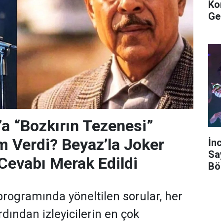
Ko
Ge
’a “Bozkırın Tezenesi”
m Verdi? Beyaz’la Joker
İn
Sa
Cevabı Merak Edildi
Bö
programında yöneltilen sorular, her
dından izleyicilerin en çok