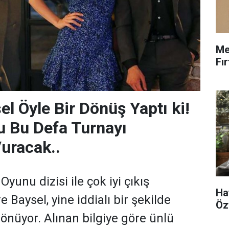
Me
Fı
l Öyle Bir Dönüş Yaptı ki!
u Bu Defa Turnayı
uracak..
yunu dizisi ile çok iyi çıkış
Ha
Baysel, yine iddialı bir şekilde
Öz
önüyor. Alınan bilgiye göre ünlü