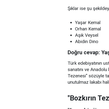
Şıklar ise şu şekildey
Yaşar Kemal
Orhan Kemal
Aşık Veysel
Abidin Dino
Doğru cevap: Ya
Türk edebiyatının u
sanatını ve Anadolu 
Tezenesi" sözüyle t
unutulmaz lakabı hali
"Bozkırın Te