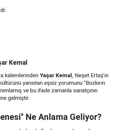
di:
şar Kemal
sta kalemlerinden
Yaşar Kemal
, Neşet Ertaş’ın
kültürünü yansıtan eşsiz yorumunu "Bozkırın
anımlamış ve bu ifade zamanla sanatçının
ne gelmiştir.
zenesi" Ne Anlama Geliyor?