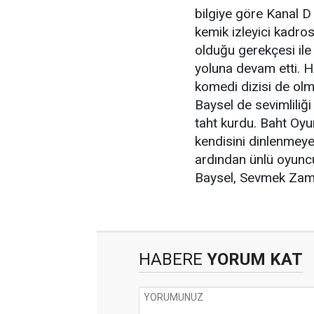
bilgiye göre Kanal D 
kemik izleyici kadros
olduğu gerekçesi ile b
yoluna devam etti. Ha
komedi dizisi de olm
Baysel de sevimliliğ
taht kurdu. Baht Oy
kendisini dinlenmeye 
ardından ünlü oyunc
Baysel, Sevmek Zamanı
HABERE
YORUM KAT