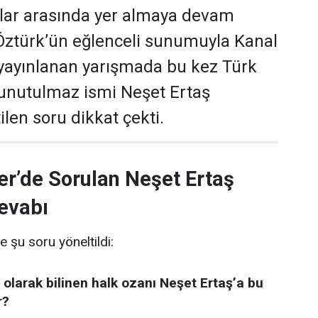
ular arasında yer almaya devam
 Öztürk’ün eğlenceli sunumuyla Kanal
yayınlanan yarışmada bu kez Türk
 unutulmaz ismi Neşet Ertaş
len soru dikkat çekti.
er’de Sorulan Neşet Ertaş
evabı
e şu soru yöneltildi:
 olarak bilinen halk ozanı Neşet Ertaş’a bu
r?