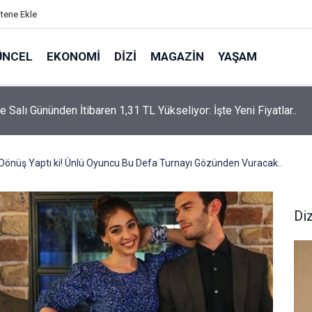
itene Ekle
ÜNCEL
EKONOMI
DIZI
MAGAZIN
YAŞAM
rtaş’a “Bozkırın Tezenesi” Lakabını Kim Verdi? Beyaz’la Joker
un Cevabı Merak Edildi
Dönüş Yaptı ki! Ünlü Oyuncu Bu Defa Turnayı Gözünden Vuracak..
Diz