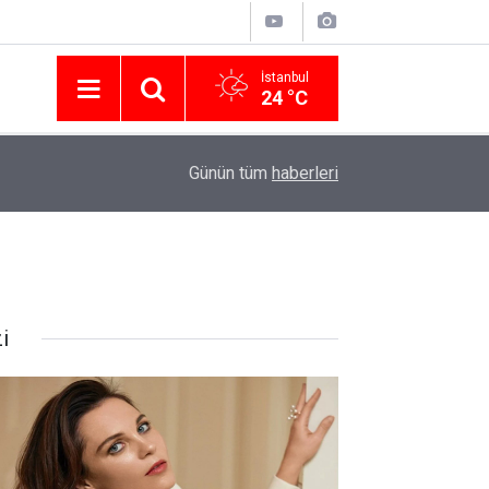
İstanbul
24 °C
Nissan Türkiye'den Temmuz 2026 Kampanyası! Q
16:23
Günün tüm
haberleri
Modellerinde Faizsiz Kredi ve İndirim Fırsatı
i