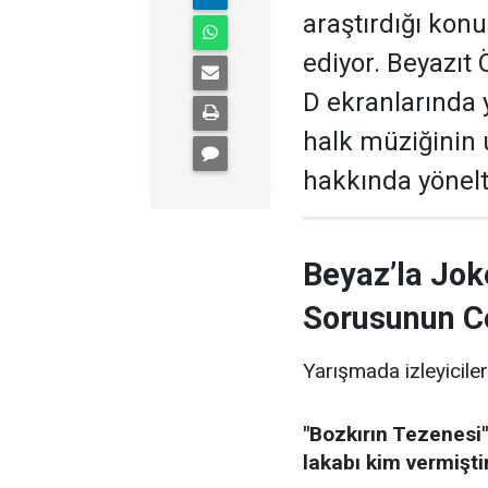
araştırdığı kon
ediyor. Beyazıt
D ekranlarında 
halk müziğinin
hakkında yönelti
Beyaz’la Jok
Sorusunun C
Yarışmada izleyiciler
"Bozkırın Tezenesi"
lakabı kim vermişti