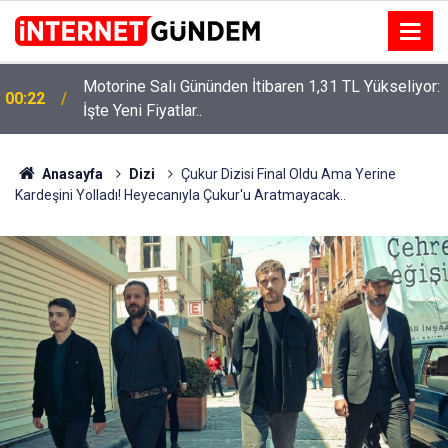
Motorine Salı Gününden İtibaren 1,31 TL Yükseliyor:
ru
00:22
İşte Yeni Fiyatlar..
Anasayfa
Dizi
Çukur Dizisi Final Oldu Ama Yerine
Kardeşini Yolladı! Heyecanıyla Çukur'u Aratmayacak..