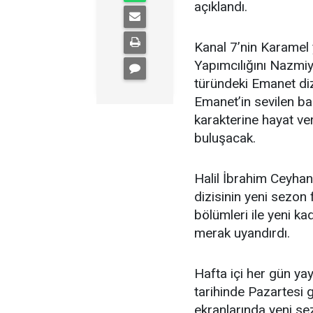
açıklandı.
Kanal 7’nin Karamel 
Yapımcılığını Nazmi
türündeki Emanet diz
Emanet’in sevilen ba
karakterine hayat ver
buluşacak.
Halil İbrahim Ceyha
dizisinin yeni sezon 
bölümleri ile yeni ka
merak uyandırdı.
Hafta içi her gün ya
tarihinde Pazartesi 
ekranlarında yeni se