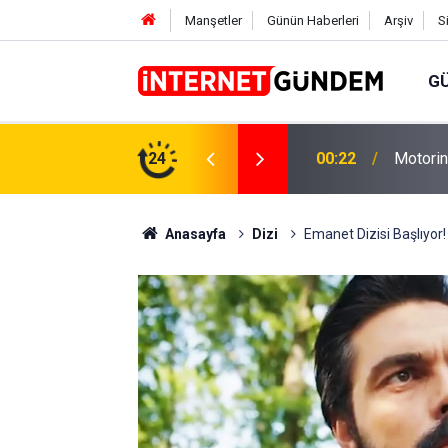
Manşetler
Günün Haberleri
Arşiv
S
G
Neşet E
,31 TL Yükseliyor: İşte Yeni Fiyatlar..
24
15:58
Sorusun
Anasayfa
Dizi
Emanet Dizisi Başlıyor!