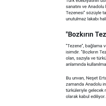
Türk edebiyatının u
sanatını ve Anadolu 
Tezenesi" sözüyle t
unutulmaz lakabı hali
"Bozkırın Te
"Tezene", bağlama ve
isimdir. "Bozkırın Te
olan, sazıyla ve türkü
anlamında kullanılma
Bu unvan, Neşet Ertaş
zamanda Anadolu insa
türküleriyle gelecek 
olarak kabul ediliyor.