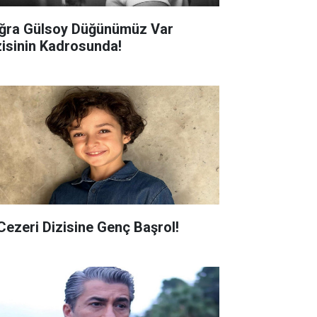
ğra Gülsoy Düğünümüz Var
zisinin Kadrosunda!
 Cezeri Dizisine Genç Başrol!