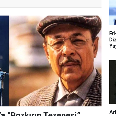
Er
Di
Ya
Ar
’a “Bozkırın Tezenesi”