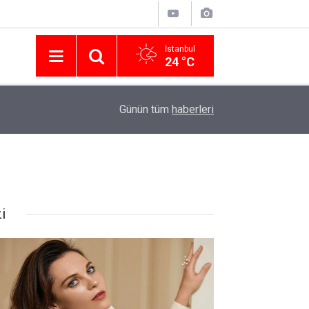
İstanbul
24 °C
Nissan Türkiye'den Temmuz 2026 Kampanyası! Q
16:23
Günün tüm
haberleri
Modellerinde Faizsiz Kredi ve İndirim Fırsatı
i