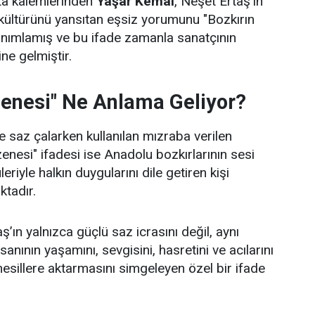
sta kalemlerinden
Yaşar Kemal
, Neşet Ertaş’ın
kültürünü yansıtan eşsiz yorumunu "Bozkırın
anımlamış ve bu ifade zamanla sanatçının
ne gelmiştir.
zenesi" Ne Anlama Geliyor?
 saz çalarken kullanılan mızraba verilen
zenesi" ifadesi ise Anadolu bozkırlarının sesi
leriyle halkın duygularını dile getiren kişi
ktadır.
’ın yalnızca güçlü saz icrasını değil, aynı
nının yaşamını, sevgisini, hasretini ve acılarını
nesillere aktarmasını simgeleyen özel bir ifade