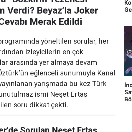
Ko
m Verdi? Beyaz’la Joker
Ge
Cevabı Merak Edildi
programında yöneltilen sorular, her
dından izleyicilerin en çok
ular arasında yer almaya devam
 Öztürk’ün eğlenceli sunumuyla Kanal
yayınlanan yarışmada bu kez Türk
İn
Sa
 unutulmaz ismi Neşet Ertaş
Bö
len soru dikkat çekti.
er’de Sorulan Neşet Ertaş