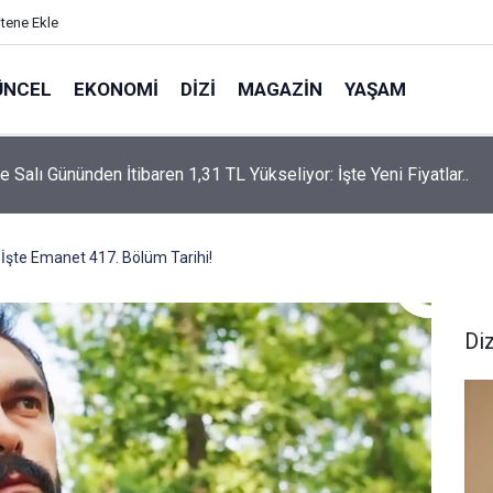
itene Ekle
ÜNCEL
EKONOMI
DIZI
MAGAZIN
YAŞAM
rtaş’a “Bozkırın Tezenesi” Lakabını Kim Verdi? Beyaz’la Joker
un Cevabı Merak Edildi
 İşte Emanet 417. Bölüm Tarihi!
Diz