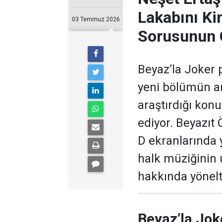
Lakabını Ki
03 Temmuz 2026
Sorusunun 
Beyaz’la Joker 
yeni bölümün ar
araştırdığı kon
ediyor. Beyazıt
D ekranlarında 
halk müziğinin
hakkında yönelti
Beyaz’la Jok