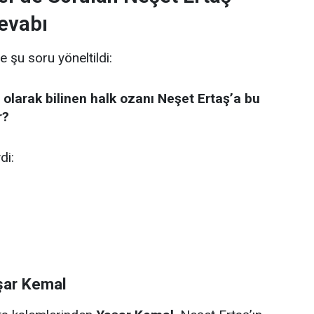
evabı
e şu soru yöneltildi:
 olarak bilinen halk ozanı Neşet Ertaş’a bu
r?
di:
şar Kemal