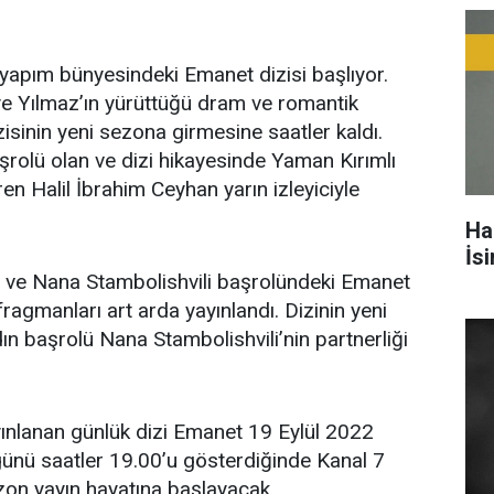
yapım bünyesindeki Emanet dizisi başlıyor.
ye Yılmaz’ın yürüttüğü dram ve romantik
isinin yeni sezona girmesine saatler kaldı.
şrolü olan ve dizi hikayesinde Yaman Kırımlı
en Halil İbrahim Ceyhan yarın izleyiciyle
Ha
İs
n ve Nana Stambolishvili başrolündeki Emanet
fragmanları art arda yayınlandı. Dizinin yeni
dın başrolü Nana Stambolishvili’nin partnerliği
yınlanan günlük dizi Emanet 19 Eylül 2022
günü saatler 19.00’u gösterdiğinde Kanal 7
zon yayın hayatına başlayacak.