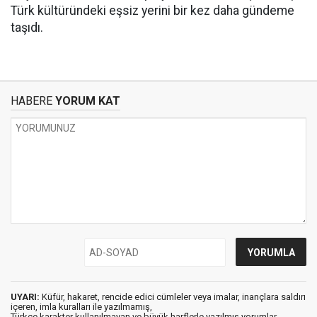
Türk kültüründeki eşsiz yerini bir kez daha gündeme
taşıdı.
HABERE
YORUM KAT
UYARI:
Küfür, hakaret, rencide edici cümleler veya imalar, inançlara saldırı
içeren, imla kuralları ile yazılmamış,
Türkçe karakter kullanılmayan ve büyük harflerle yazılmış yorumlar