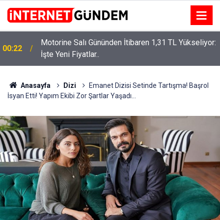
Motorine Salı Gününden İtibaren 1,31 TL Yükseliyor:
ru
00:22
İşte Yeni Fiyatlar..
Anasayfa
Dizi
Emanet Dizisi Setinde Tartışma! Başrol
İsyan Etti! Yapım Ekibi Zor Şartlar Yaşadı…