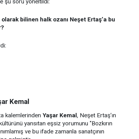
e şu soru yöneltildi:
 olarak bilinen halk ozanı Neşet Ertaş’a bu
r?
di:
şar Kemal
sta kalemlerinden
Yaşar Kemal
, Neşet Ertaş’ın
kültürünü yansıtan eşsiz yorumunu "Bozkırın
anımlamış ve bu ifade zamanla sanatçının