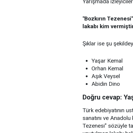
Yarışmada izleyiciler
"Bozkırın Tezenesi"
lakabı kim vermişti
Şıklar ise şu şekildey
Yaşar Kemal
Orhan Kemal
Aşık Veysel
Abidin Dino
Doğru cevap: Ya
Türk edebiyatının u
sanatını ve Anadolu 
Tezenesi" sözüyle t