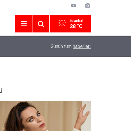
İstanbul
28 °C
Nissan Türkiye'den Temmuz 2026 Kampanyası! Q
16:23
Günün tüm
haberleri
Modellerinde Faizsiz Kredi ve İndirim Fırsatı
i