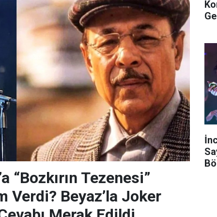
Ko
Ge
İn
Sa
Bö
’a “Bozkırın Tezenesi”
m Verdi? Beyaz’la Joker
Cevabı Merak Edildi