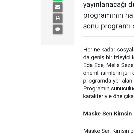
yayınlanacağı 
programının hak
sonu programı s
Her ne kadar sosyal 
da geniş bir izleyic
Eda Ece, Melis Seze
önemli isimlerin jüri
programda yer alan ü
Programın sunuculu
karakteriyle öne çık
Maske Sen Kimsin B
Maske Sen Kimsin pr