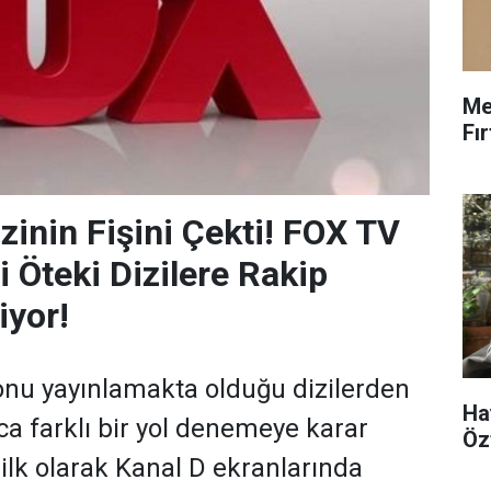
Me
Fı
zinin Fişini Çekti! FOX TV
i Öteki Dizilere Rakip
iyor!
onu yayınlamakta olduğu dizilerden
Ha
a farklı bir yol denemeye karar
Öz
 ilk olarak Kanal D ekranlarında