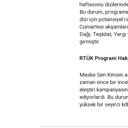
haftasonu dizilerinde
Bu durum, programın 
dizi için potansiyel
Cumartesi akşamları 
Dağı, Teşkilat, Yargı 
girmiştir.
RTÜK Program Hakk
Maske Sen Kimsin ad
zaman önce bir ince
eleştiri kampanyasına
ediyorlardı. Bu duru
yüksek bir seyirci k