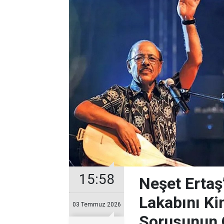
15:58
Neşet Ertaş
Lakabını Ki
03 Temmuz 2026
Sorusunun 