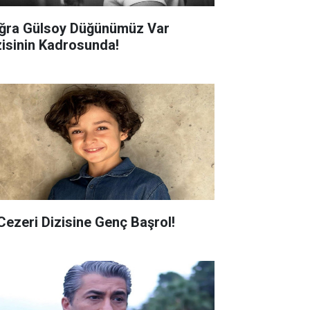
ğra Gülsoy Düğünümüz Var
zisinin Kadrosunda!
 Cezeri Dizisine Genç Başrol!