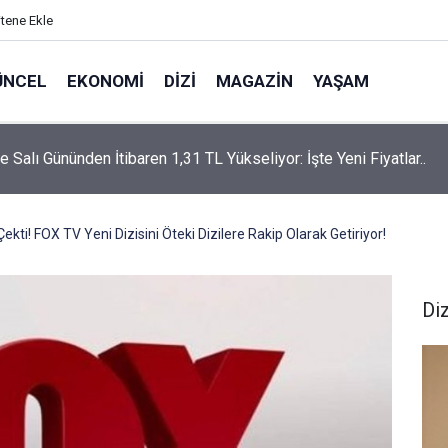
itene Ekle
ÜNCEL
EKONOMI
DIZI
MAGAZIN
YAŞAM
rtaş’a “Bozkırın Tezenesi” Lakabını Kim Verdi? Beyaz’la Joker
un Cevabı Merak Edildi
Çekti! FOX TV Yeni Dizisini Öteki Dizilere Rakip Olarak Getiriyor!
Diz