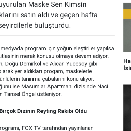
duyurulan Maske Sen Kimsin
larını satın aldı ve geçen hafta
eyircilerle buluşturdu.
medyada program için yoğun eleştiriler yapılsa
i kitlesinin merak konusu olmaya devam ediyor.
Ha
n, Doğu Demirkol ve Alican Yücesoy gibi
İs
 olarak yer aldıkları progam, maskelerle
nlülerin tanınma çabalarını konu alıyor.
ğunu ise Masumlar Apartmanı dizisinde Naci
an Tansel Öngel üstleniyor.
irçok Dizinin Reyting Rakibi Oldu
ogramı, FOX TV tarafından yayınlanan