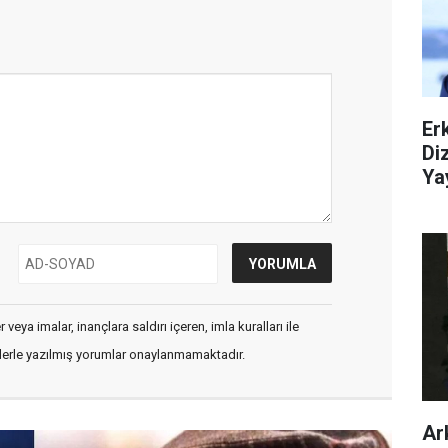
Er
Di
Ya
veya imalar, inançlara saldırı içeren, imla kuralları ile
flerle yazılmış yorumlar onaylanmamaktadır.
Ar