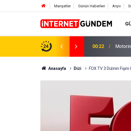
Manşetler
Günün Haberleri
Arşiv
S
G
Neşet E
,31 TL Yükseliyor: İşte Yeni Fiyatlar..
24
15:58
Sorusun
Anasayfa
Dizi
FOX TV 3 Dizinin Fişini 