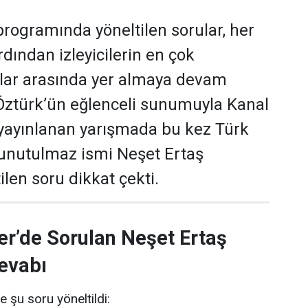
programında yöneltilen sorular, her
dından izleyicilerin en çok
ular arasında yer almaya devam
 Öztürk’ün eğlenceli sunumuyla Kanal
yayınlanan yarışmada bu kez Türk
 unutulmaz ismi Neşet Ertaş
len soru dikkat çekti.
er’de Sorulan Neşet Ertaş
evabı
e şu soru yöneltildi: