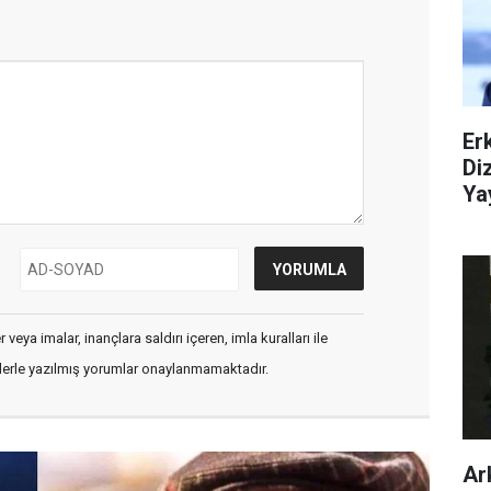
Er
Di
Ya
veya imalar, inançlara saldırı içeren, imla kuralları ile
flerle yazılmış yorumlar onaylanmamaktadır.
Ar