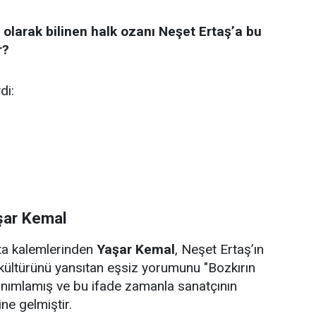
 olarak bilinen halk ozanı Neşet Ertaş’a bu
r?
di:
şar Kemal
sta kalemlerinden
Yaşar Kemal
, Neşet Ertaş’ın
kültürünü yansıtan eşsiz yorumunu "Bozkırın
anımlamış ve bu ifade zamanla sanatçının
ne gelmiştir.