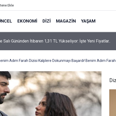
itene Ekle
ÜNCEL
EKONOMI
DIZI
MAGAZIN
YAŞAM
rtaş’a “Bozkırın Tezenesi” Lakabını Kim Verdi? Beyaz’la Joker
un Cevabı Merak Edildi
enim Adım Farah Dizisi Kalplere Dokunmayı Başardı! Benim Adım Fara
Diz