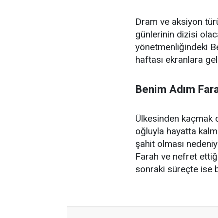
Dram ve aksiyon tür
günlerinin dizisi ola
yönetmenliğindeki
B
haftası ekranlara ge
Benim Adım Fara
Ülkesinden kaçmak d
oğluyla hayatta kalm
şahit olması nedeniyl
Farah ve nefret etti
sonraki süreçte ise 