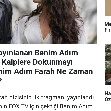
Me
Fı
ayınlanan Benim Adım
i Kalplere Dokunmayı
enim Adım Farah Ne Zaman
?
Ha
h dizisinin ilk fragmanı yayınlandı.
Öz
ın FOX TV için çektiği Benim Adım