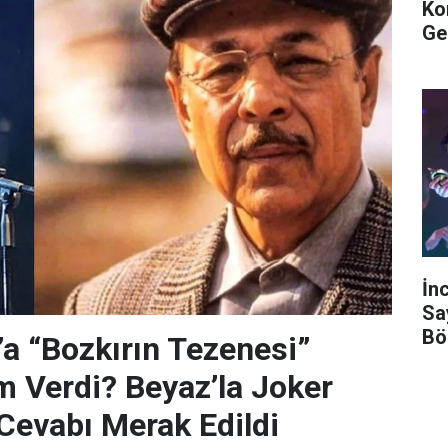
Ko
Ge
İn
Sa
Bö
’a “Bozkırın Tezenesi”
m Verdi? Beyaz’la Joker
Cevabı Merak Edildi