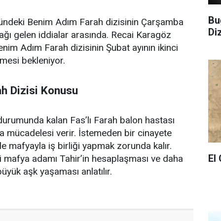
Bu
ündeki Benim Adım Farah dizisinin Çarşamba
Di
cağı gelen iddialar arasında. Recai Karagöz
enim Adım Farah dizisinin Şubat ayının ikinci
lmesi bekleniyor.
h Dizisi Konusu
urumunda kalan Fas’lı Farah balon hastası
a mücadelesi verir. İstemeden bir cinayete
e mafyayla iş birliği yapmak zorunda kalır.
El
ği mafya adamı Tahir’in hesaplaşması ve daha
büyük aşk yaşaması anlatılır.