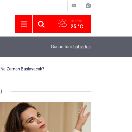
İstanbul
25 °C
Nissan Türkiye'den Temmuz 2026 Kampanyası! Q
16:23
Günün tüm
haberleri
Modellerinde Faizsiz Kredi ve İndirim Fırsatı
h Ne Zaman Başlayacak?
i