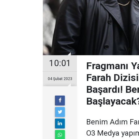
10:01
Fragmanı Y
Farah Dizis
04 Şubat 2023
Başardı! B
Başlayacak
Benim Adım Fara
O3 Medya yapım