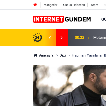
Manşetler
Günün Haberleri
Arşiv
S
G
Neşet E
,31 TL Yükseliyor: İşte Yeni Fiyatlar..
24
15:58
Sorusun
Anasayfa
Dizi
Fragmanı Yayınlanan B