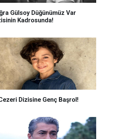
ğra Gülsoy Düğünümüz Var
zisinin Kadrosunda!
 Cezeri Dizisine Genç Başrol!