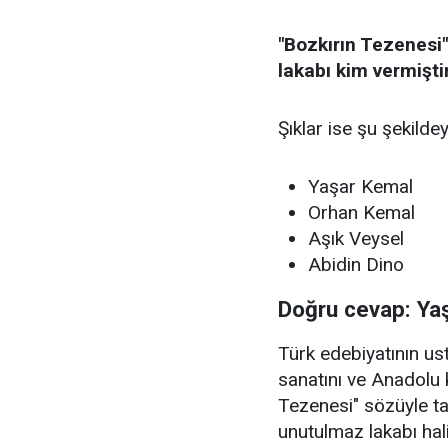
"Bozkırın Tezenesi"
lakabı kim vermişti
Şıklar ise şu şekildey
Yaşar Kemal
Orhan Kemal
Aşık Veysel
Abidin Dino
Doğru cevap: Ya
Türk edebiyatının u
sanatını ve Anadolu 
Tezenesi" sözüyle t
unutulmaz lakabı hali