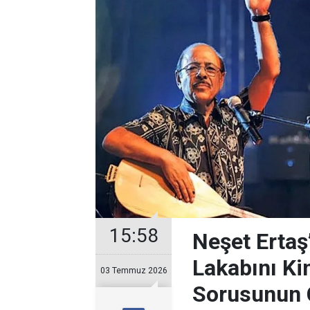
15:58
Neşet Ertaş
Lakabını Ki
03 Temmuz 2026
Sorusunun 