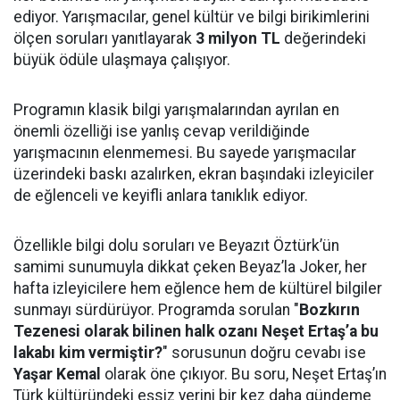
ediyor. Yarışmacılar, genel kültür ve bilgi birikimlerini
ölçen soruları yanıtlayarak
3 milyon TL
değerindeki
büyük ödüle ulaşmaya çalışıyor.
Programın klasik bilgi yarışmalarından ayrılan en
önemli özelliği ise yanlış cevap verildiğinde
yarışmacının elenmemesi. Bu sayede yarışmacılar
üzerindeki baskı azalırken, ekran başındaki izleyiciler
de eğlenceli ve keyifli anlara tanıklık ediyor.
Özellikle bilgi dolu soruları ve Beyazıt Öztürk’ün
samimi sunumuyla dikkat çeken Beyaz’la Joker, her
hafta izleyicilere hem eğlence hem de kültürel bilgiler
sunmayı sürdürüyor. Programda sorulan "
Bozkırın
Tezenesi olarak bilinen halk ozanı Neşet Ertaş’a bu
lakabı kim vermiştir?
" sorusunun doğru cevabı ise
Yaşar Kemal
olarak öne çıkıyor. Bu soru, Neşet Ertaş’ın
Türk kültüründeki eşsiz yerini bir kez daha gündeme