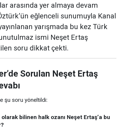
ular arasında yer almaya devam
 Öztürk’ün eğlenceli sunumuyla Kanal
yayınlanan yarışmada bu kez Türk
 unutulmaz ismi Neşet Ertaş
len soru dikkat çekti.
er’de Sorulan Neşet Ertaş
evabı
e şu soru yöneltildi:
 olarak bilinen halk ozanı Neşet Ertaş’a bu
r?