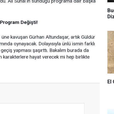
uldu. Ali Sunal'ın sunduğu programa dair başka
Bu
Di
Program Değişti!
 üne kavuşan Gürhan Altundaşar, artık Güldür
nda oynayacak. Dolayısıyla ünlü ismin farklı
 geçiş yapması şaşırttı. Bakalım burada da
n karakterlere hayat verecek mi hep birlikte
El