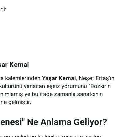
di:
şar Kemal
sta kalemlerinden
Yaşar Kemal
, Neşet Ertaş’ın
kültürünü yansıtan eşsiz yorumunu "Bozkırın
anımlamış ve bu ifade zamanla sanatçının
ne gelmiştir.
zenesi" Ne Anlama Geliyor?
 saz çalarken kullanılan mızraba verilen