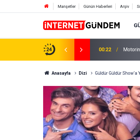
Manşetler
Günün Haberleri
Arşiv
S
G
Neşet E
,31 TL Yükseliyor: İşte Yeni Fiyatlar..
24
15:58
Sorusun
Anasayfa
Dizi
Güldür Güldür Show'a Y