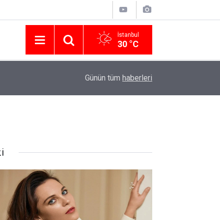
İstanbul
30 °C
Nissan Türkiye'den Temmuz 2026 Kampanyası! Q
16:23
Günün tüm
haberleri
Modellerinde Faizsiz Kredi ve İndirim Fırsatı
i