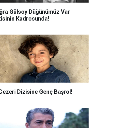
ğra Gülsoy Düğünümüz Var
zisinin Kadrosunda!
 Cezeri Dizisine Genç Başrol!