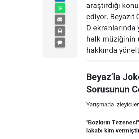
araştırdığı kon
ediyor. Beyazıt
D ekranlarında 
halk müziğinin
hakkında yönelti
Beyaz’la Jok
Sorusunun C
Yarışmada izleyiciler
"Bozkırın Tezenesi"
lakabı kim vermişti