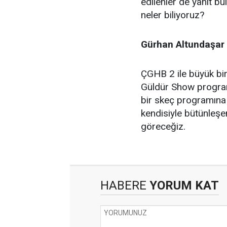
edilenler de yanıt b
neler biliyoruz?
Gürhan Altundaşar 
ÇGHB 2 ile büyük bir
Güldür Show programı
bir skeç programına
kendisiyle bütünleşe
göreceğiz.
HABERE
YORUM KAT