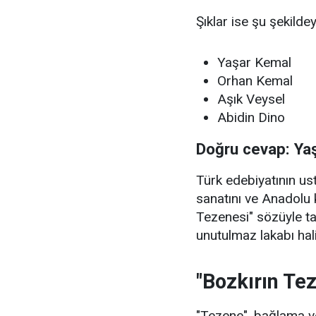
Şıklar ise şu şekildey
Yaşar Kemal
Orhan Kemal
Aşık Veysel
Abidin Dino
Doğru cevap: Ya
Türk edebiyatının u
sanatını ve Anadolu 
Tezenesi" sözüyle t
unutulmaz lakabı hali
"Bozkırın Te
"Tezene", bağlama ve