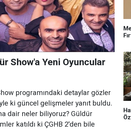
Me
Fı
ür Show'a Yeni Oyuncular
Show programındaki detaylar gözler
yle ki güncel gelişmeler yanıt buldu.
Ha
a dair neler biliyoruz? Güldür
Öz
imler katıldı ki ÇGHB 2'den bile