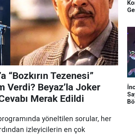
Ko
Ge
’a “Bozkırın Tezenesi”
m Verdi? Beyaz’la Joker
İn
Sa
Cevabı Merak Edildi
Bö
programında yöneltilen sorular, her
dından izleyicilerin en çok