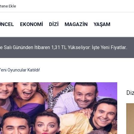
itene Ekle
ÜNCEL
EKONOMI
DIZI
MAGAZIN
YAŞAM
rtaş’a “Bozkırın Tezenesi” Lakabını Kim Verdi? Beyaz’la Joker
un Cevabı Merak Edildi
eni Oyuncular Katıldı!
Diz