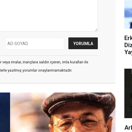
Er
Di
Ya
veya imalar, inançlara saldırı içeren, imla kuralları ile
flerle yazılmış yorumlar onaylanmamaktadır.
Ar