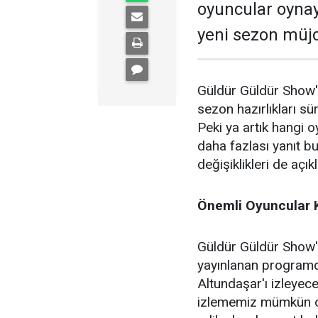
oyuncular oynay
yeni sezon müjde
Güldür Güldür Show'a 
sezon hazırlıkları sü
Peki ya artık hangi 
daha fazlası yanıt 
değişiklikleri de açık
Önemli Oyuncular K
Güldür Güldür Show'a
yayınlanan program
Altundaşar'ı izleyece
izlememiz mümkün ol