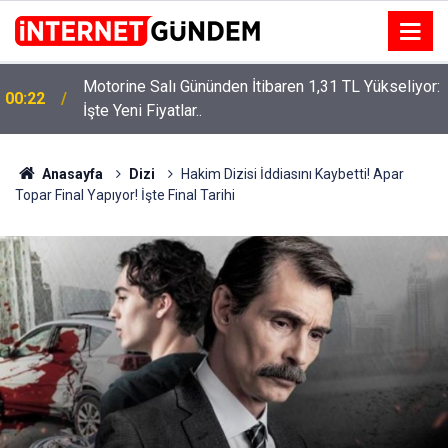
Motorine Salı Gününden İtibaren 1,31 TL Yükseliyor:
ru
00:22
İşte Yeni Fiyatlar..
Anasayfa
Dizi
Hakim Dizisi İddiasını Kaybetti! Apar
Topar Final Yapıyor! İşte Final Tarihi