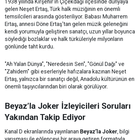
1938 yılında Kırşehir'in Çiçekdağı ilçesinde dünyaya
gelen Neşet Ertaş, Türk halk müziğinin en önemli
temsilcileri arasında gösteriliyor. Babası Muharrem
Ertaş, annesi Döne Ertaş'tan gelen müzik geleneğini
kendi yorumuyla geliştiren sanatçı, uzun yıllar boyunca
söylediği bozlaklar ve halk türküleriyle milyonların
gönlünde taht kurdu.
"Ah Yalan Dünya", "Neredesin Sen", "Gönül Dağı" ve
"Zahidem" gibi eserleriyle hafızalara kazınan Neşet
Ertaş, yalnızca bir sanatçı değil, Anadolu kültürünün en
önemli taşıyıcılarından biri olarak görülüyor.
Beyaz’la Joker İzleyicileri Soruları
Yakından Takip Ediyor
Kanal D ekranlarında yayınlanan
Beyaz’la Joker
, bilgi
yarışması ile eğlenceyi bir araya getiren formatıyla