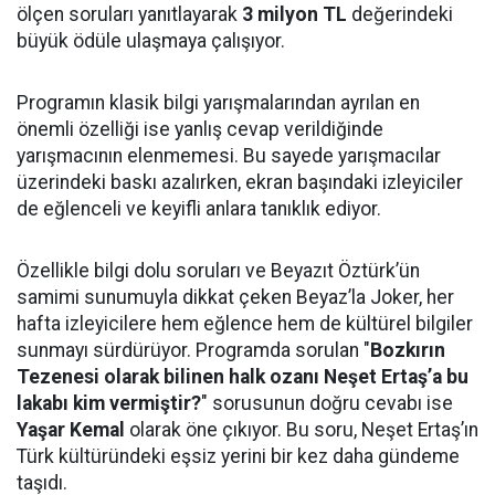
ölçen soruları yanıtlayarak
3 milyon TL
değerindeki
büyük ödüle ulaşmaya çalışıyor.
Programın klasik bilgi yarışmalarından ayrılan en
önemli özelliği ise yanlış cevap verildiğinde
yarışmacının elenmemesi. Bu sayede yarışmacılar
üzerindeki baskı azalırken, ekran başındaki izleyiciler
de eğlenceli ve keyifli anlara tanıklık ediyor.
Özellikle bilgi dolu soruları ve Beyazıt Öztürk’ün
samimi sunumuyla dikkat çeken Beyaz’la Joker, her
hafta izleyicilere hem eğlence hem de kültürel bilgiler
sunmayı sürdürüyor. Programda sorulan "
Bozkırın
Tezenesi olarak bilinen halk ozanı Neşet Ertaş’a bu
lakabı kim vermiştir?
" sorusunun doğru cevabı ise
Yaşar Kemal
olarak öne çıkıyor. Bu soru, Neşet Ertaş’ın
Türk kültüründeki eşsiz yerini bir kez daha gündeme
taşıdı.