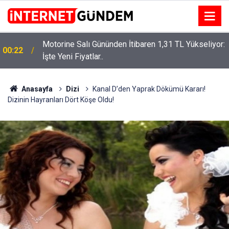
Motorine Salı Gününden İtibaren 1,31 TL Yükseliyor:
ru
00:22
İşte Yeni Fiyatlar..
Anasayfa
Dizi
Kanal D’den Yaprak Dökümü Kararı!
Dizinin Hayranları Dört Köşe Oldu!