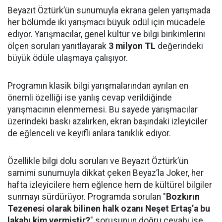
Beyazıt Öztürk’ün sunumuyla ekrana gelen yarışmada
her bölümde iki yarışmacı büyük ödül için mücadele
ediyor. Yarışmacılar, genel kültür ve bilgi birikimlerini
ölçen soruları yanıtlayarak
3 milyon TL
değerindeki
büyük ödüle ulaşmaya çalışıyor.
Programın klasik bilgi yarışmalarından ayrılan en
önemli özelliği ise yanlış cevap verildiğinde
yarışmacının elenmemesi. Bu sayede yarışmacılar
üzerindeki baskı azalırken, ekran başındaki izleyiciler
de eğlenceli ve keyifli anlara tanıklık ediyor.
Özellikle bilgi dolu soruları ve Beyazıt Öztürk’ün
samimi sunumuyla dikkat çeken Beyaz’la Joker, her
hafta izleyicilere hem eğlence hem de kültürel bilgiler
sunmayı sürdürüyor. Programda sorulan "
Bozkırın
Tezenesi olarak bilinen halk ozanı Neşet Ertaş’a bu
lakabı kim vermiştir?
" sorusunun doğru cevabı ise