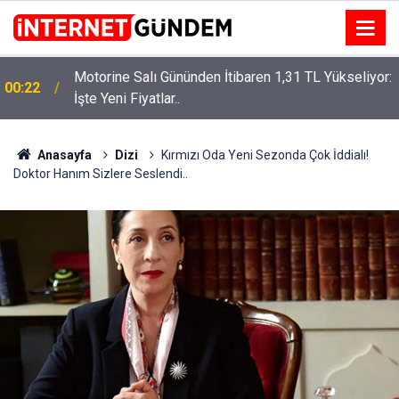
Motorine Salı Gününden İtibaren 1,31 TL Yükseliyor:
ru
00:22
İşte Yeni Fiyatlar..
Anasayfa
Dizi
Kırmızı Oda Yeni Sezonda Çok İddialı!
Doktor Hanım Sizlere Seslendi..