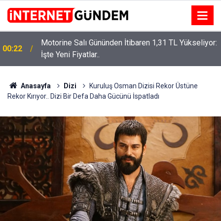
Motorine Salı Gününden İtibaren 1,31 TL Yükseliyor:
ru
00:22
İşte Yeni Fiyatlar..
Anasayfa
Dizi
Kuruluş Osman Dizisi Rekor Üstüne
Rekor Kırıyor.. Dizi Bir Defa Daha Gücünü İspatladı