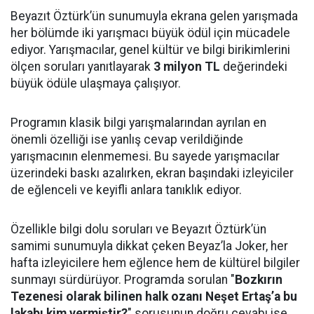
Beyazıt Öztürk’ün sunumuyla ekrana gelen yarışmada
her bölümde iki yarışmacı büyük ödül için mücadele
ediyor. Yarışmacılar, genel kültür ve bilgi birikimlerini
ölçen soruları yanıtlayarak
3 milyon TL
değerindeki
büyük ödüle ulaşmaya çalışıyor.
Programın klasik bilgi yarışmalarından ayrılan en
önemli özelliği ise yanlış cevap verildiğinde
yarışmacının elenmemesi. Bu sayede yarışmacılar
üzerindeki baskı azalırken, ekran başındaki izleyiciler
de eğlenceli ve keyifli anlara tanıklık ediyor.
Özellikle bilgi dolu soruları ve Beyazıt Öztürk’ün
samimi sunumuyla dikkat çeken Beyaz’la Joker, her
hafta izleyicilere hem eğlence hem de kültürel bilgiler
sunmayı sürdürüyor. Programda sorulan "
Bozkırın
Tezenesi olarak bilinen halk ozanı Neşet Ertaş’a bu
lakabı kim vermiştir?
" sorusunun doğru cevabı ise