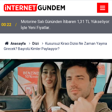
Motorine Salı Gününden İtibaren 1,31 TL Yükseliyor:
00:22
İşte Yeni Fiyatlar..
Neşet Ertaş’a “Bozkırın Tezenesi” Lakabını Kim
15:58
Verdi? Beyaz’la Joker Sorusunun Cevabı Merak
Edildi
Anasayfa
Dizi
Kusursuz Kiracı Dizisi Ne Zaman Yayına
Girecek? Başrolü Kimler Paylaşıyor?