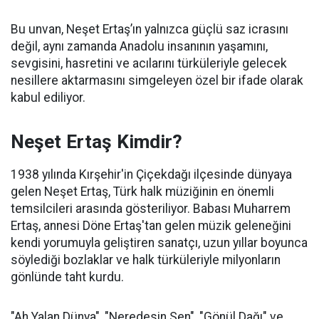
Bu unvan, Neşet Ertaş’ın yalnızca güçlü saz icrasını
değil, aynı zamanda Anadolu insanının yaşamını,
sevgisini, hasretini ve acılarını türküleriyle gelecek
nesillere aktarmasını simgeleyen özel bir ifade olarak
kabul ediliyor.
Neşet Ertaş Kimdir?
1938 yılında Kırşehir'in Çiçekdağı ilçesinde dünyaya
gelen Neşet Ertaş, Türk halk müziğinin en önemli
temsilcileri arasında gösteriliyor. Babası Muharrem
Ertaş, annesi Döne Ertaş'tan gelen müzik geleneğini
kendi yorumuyla geliştiren sanatçı, uzun yıllar boyunca
söylediği bozlaklar ve halk türküleriyle milyonların
gönlünde taht kurdu.
"Ah Yalan Dünya", "Neredesin Sen", "Gönül Dağı" ve