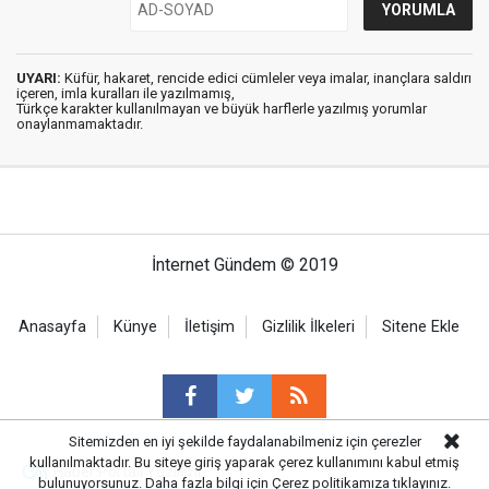
UYARI:
Küfür, hakaret, rencide edici cümleler veya imalar, inançlara saldırı
içeren, imla kuralları ile yazılmamış,
Türkçe karakter kullanılmayan ve büyük harflerle yazılmış yorumlar
onaylanmamaktadır.
İnternet Gündem © 2019
Anasayfa
Künye
İletişim
Gizlilik İlkeleri
Sitene Ekle
Sitemizden en iyi şekilde faydalanabilmeniz için çerezler
kullanılmaktadır. Bu siteye giriş yaparak çerez kullanımını kabul etmiş
Haber Portalı Yazılımı
bulunuyorsunuz. Daha fazla bilgi için
Çerez politikamıza
tıklayınız.