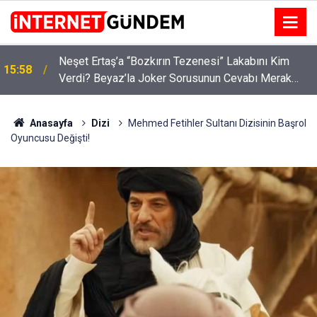
:
Neşet Ertaş’a “Bozkırın Tezenesi” Lakabını Kim
15:58
Verdi? Beyaz’la Joker Sorusunun Cevabı Merak
Edildi
Anasayfa
Dizi
Mehmed Fetihler Sultanı Dizisinin Başrol
Oyuncusu Değişti!