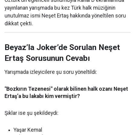
Öztürk’ün eğlenceli sunumuyla Kanal D ekranlarında
yayınlanan yarışmada bu kez Türk halk müziğinin
unutulmaz ismi Neşet Ertaş hakkında yöneltilen soru
dikkat çekti.
Beyaz’la Joker’de Sorulan Neşet
Ertaş Sorusunun Cevabı
Yarışmada izleyicilere şu soru yöneltildi:
"Bozkırın Tezenesi" olarak bilinen halk ozanı Neşet
Ertaş’a bu lakabı kim vermiştir?
Şıklar ise şu şekildeydi:
Yaşar Kemal