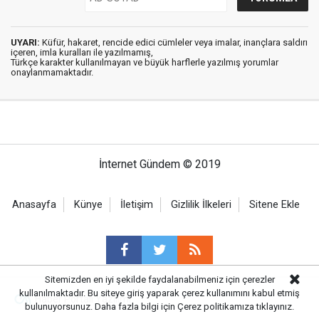
UYARI:
Küfür, hakaret, rencide edici cümleler veya imalar, inançlara saldırı
içeren, imla kuralları ile yazılmamış,
Türkçe karakter kullanılmayan ve büyük harflerle yazılmış yorumlar
onaylanmamaktadır.
İnternet Gündem © 2019
Anasayfa
Künye
İletişim
Gizlilik İlkeleri
Sitene Ekle
Sitemizden en iyi şekilde faydalanabilmeniz için çerezler
kullanılmaktadır. Bu siteye giriş yaparak çerez kullanımını kabul etmiş
Haber Portalı Yazılımı
bulunuyorsunuz. Daha fazla bilgi için
Çerez politikamıza
tıklayınız.