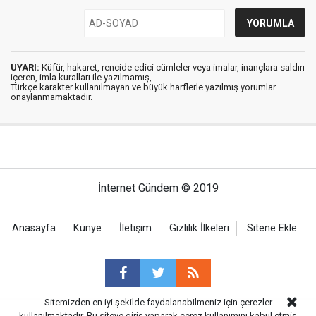
UYARI:
Küfür, hakaret, rencide edici cümleler veya imalar, inançlara saldırı
içeren, imla kuralları ile yazılmamış,
Türkçe karakter kullanılmayan ve büyük harflerle yazılmış yorumlar
onaylanmamaktadır.
İnternet Gündem © 2019
Anasayfa
Künye
İletişim
Gizlilik İlkeleri
Sitene Ekle
Sitemizden en iyi şekilde faydalanabilmeniz için çerezler
kullanılmaktadır. Bu siteye giriş yaparak çerez kullanımını kabul etmiş