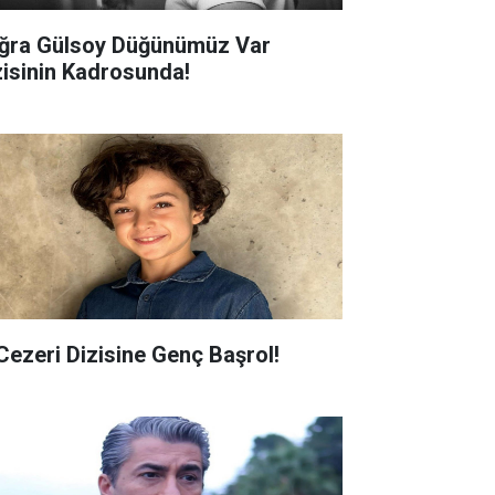
ğra Gülsoy Düğünümüz Var
zisinin Kadrosunda!
 Cezeri Dizisine Genç Başrol!