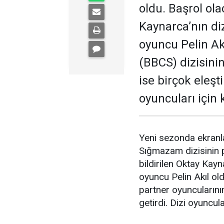
oldu. Başrol ola
Kaynarca’nın diz
oyuncu Pelin A
(BBCS) dizisini
ise birçok eleşti
oyuncuları için
Yeni sezonda ekranl
Sığmazam dizisinin p
bildirilen Oktay Kayn
oyuncu Pelin Akıl o
partner oyuncularının
getirdi. Dizi oyuncul