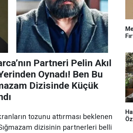
Me
Fı
rca’nın Partneri Pelin Akıl
Yerinden Oynadı! Ben Bu
mazam Dizisinde Küçük
ndı
Ha
ranların tozunu attırması beklenen
Öz
ığmazam dizisinin partnerleri belli