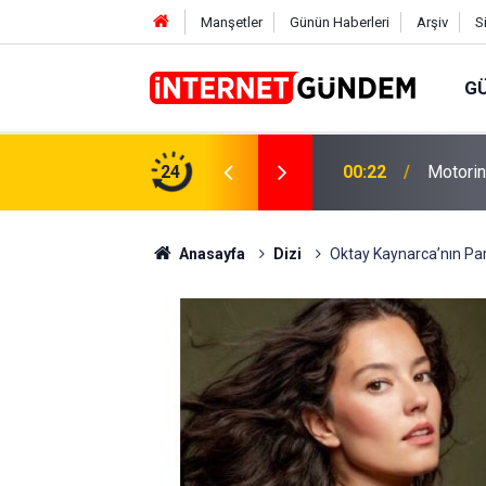
Manşetler
Günün Haberleri
Arşiv
S
G
Neşet E
,31 TL Yükseliyor: İşte Yeni Fiyatlar..
24
15:58
Sorusun
Anasayfa
Dizi
Oktay Kaynarca’nın Par