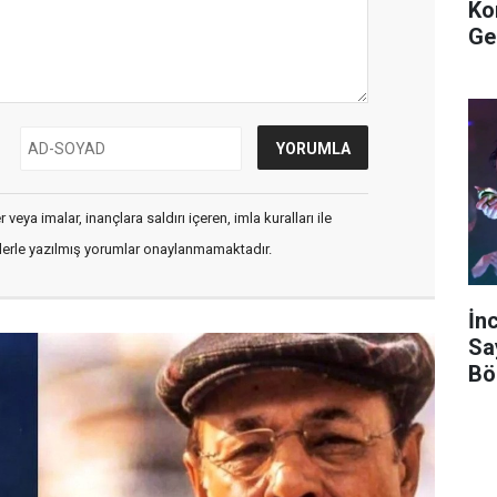
Ko
Ge
veya imalar, inançlara saldırı içeren, imla kuralları ile
flerle yazılmış yorumlar onaylanmamaktadır.
İn
Sa
Bö