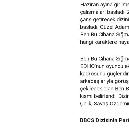
Haziran ayına giril
çalışmaları başladı
şans getirecek dizi
başladı. Güzel Adama
Ben Bu Cihana Sığma
hangi karaktere hayat
Ben Bu Cihana Sığma
EDHO’nun oyuncu ekib
kadrosunu güçlendir
arkadaşlarıyla görüş
çekilecek olan Ben B
kısmı belirlendi. Diz
Çelik, Savaş Özdemir 
BBCS Dizisinin Part