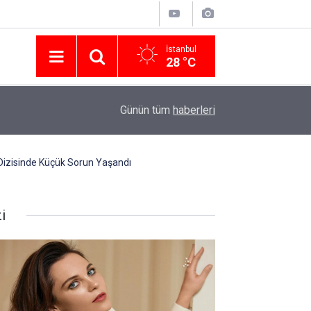
İstanbul
28 °C
Nissan Türkiye'den Temmuz 2026 Kampanyası! Q
16:23
Günün tüm
haberleri
Modellerinde Faizsiz Kredi ve İndirim Fırsatı
Dizisinde Küçük Sorun Yaşandı
i