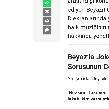
araştırdığı kon
ediyor. Beyazıt
D ekranlarında 
halk müziğinin
hakkında yönelti
Beyaz’la Jok
Sorusunun C
Yarışmada izleyiciler
"Bozkırın Tezenesi"
lakabı kim vermişti