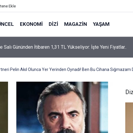
itene Ekle
ÜNCEL
EKONOMI
DIZI
MAGAZIN
YAŞAM
rtaş’a “Bozkırın Tezenesi” Lakabını Kim Verdi? Beyaz’la Joker
un Cevabı Merak Edildi
tneri Pelin Akıl Olunca Yer Yerinden Oynadı! Ben Bu Cihana Sığmazam 
Diz