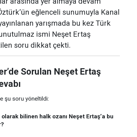
ular arasında yer almaya devam
 Öztürk’ün eğlenceli sunumuyla Kanal
yayınlanan yarışmada bu kez Türk
 unutulmaz ismi Neşet Ertaş
len soru dikkat çekti.
er’de Sorulan Neşet Ertaş
evabı
e şu soru yöneltildi:
 olarak bilinen halk ozanı Neşet Ertaş’a bu
r?