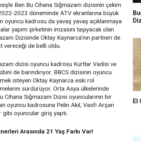
mesiyle Ben Bu Cihana Sığmazam dizisinin çekim
Bu
. 2022-2023 döneminde ATV ekranlarına büyük
Di
nin oyuncu kadrosu da yavaş yavaş açıklanmaya
lar yapım şirketinin imzasını taşıyacak olan
zam Dizisinde Oktay Kaynarca’nın partneri de
 vereceği de belli oldu.
zam dizisi oyuncu kadrosu Kurtlar Vadisi ve
ini de barındırıyor. BBCS dizisinin oyuncu
mek isteyen Oktay Kaynarca eski rol
melerini sürdürüyor. Orta Asya ülkelerinde
u Cihana Sığmazam Dizisi oyuncularının bir
El
inin oyuncu kadrosuna Pelin Akıl, Vasfi Arşan
gibi oyuncular giriş yaptı.
nerleri Arasında 21 Yaş Farkı Var!