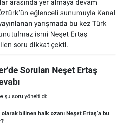
ular arasında yer almaya devam
 Öztürk’ün eğlenceli sunumuyla Kanal
yayınlanan yarışmada bu kez Türk
 unutulmaz ismi Neşet Ertaş
len soru dikkat çekti.
er’de Sorulan Neşet Ertaş
evabı
e şu soru yöneltildi:
 olarak bilinen halk ozanı Neşet Ertaş’a bu
r?