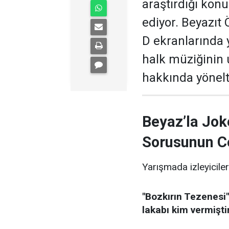
araştırdığı kon
ediyor. Beyazıt
D ekranlarında 
halk müziğinin
hakkında yönelti
Beyaz’la Jok
Sorusunun C
Yarışmada izleyiciler
"Bozkırın Tezenesi"
lakabı kim vermişti