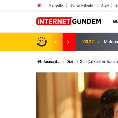
Manşetler
Günün Haberleri
Arşiv
S
G
Neşet E
,31 TL Yükseliyor: İşte Yeni Fiyatlar..
24
15:58
Sorusun
Anasayfa
Dizi
Sen Çal Kapımı Dizisini