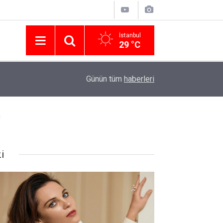
İstanbul
29 °C
Nissan Türkiye'den Temmuz 2026 Kampanyası! Q
16:23
Günün tüm
haberleri
Modellerinde Faizsiz Kredi ve İndirim Fırsatı
i
i