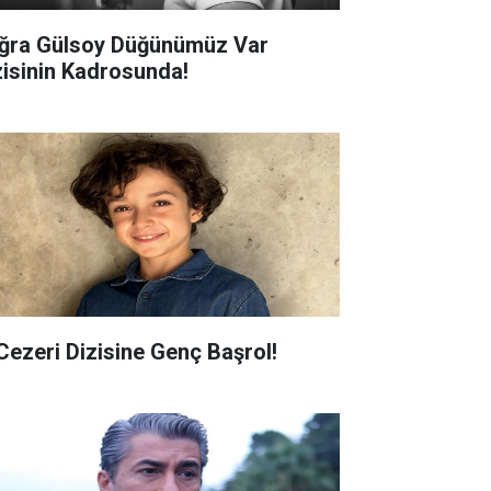
ğra Gülsoy Düğünümüz Var
zisinin Kadrosunda!
 Cezeri Dizisine Genç Başrol!