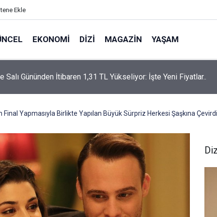
itene Ekle
ÜNCEL
EKONOMI
DIZI
MAGAZIN
YAŞAM
rtaş’a “Bozkırın Tezenesi” Lakabını Kim Verdi? Beyaz’la Joker
un Cevabı Merak Edildi
n Final Yapmasıyla Birlikte Yapılan Büyük Sürpriz Herkesi Şaşkına Çevird
Diz