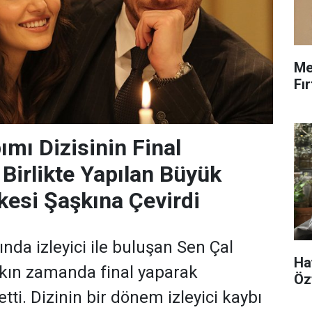
Me
Fı
ımı Dizisinin Final
Birlikte Yapılan Büyük
kesi Şaşkına Çevirdi
nda izleyici ile buluşan Sen Çal
Ha
akın zamanda final yaparak
Öz
tti. Dizinin bir dönem izleyici kaybı