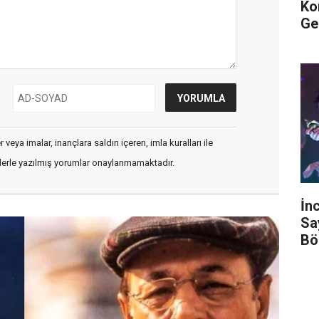
Ko
Ge
veya imalar, inançlara saldırı içeren, imla kuralları ile
flerle yazılmış yorumlar onaylanmamaktadır.
İn
Sa
Bö