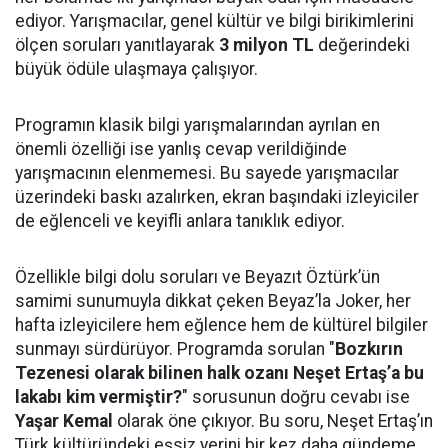
ediyor. Yarışmacılar, genel kültür ve bilgi birikimlerini
ölçen soruları yanıtlayarak
3 milyon TL
değerindeki
büyük ödüle ulaşmaya çalışıyor.
Programın klasik bilgi yarışmalarından ayrılan en
önemli özelliği ise yanlış cevap verildiğinde
yarışmacının elenmemesi. Bu sayede yarışmacılar
üzerindeki baskı azalırken, ekran başındaki izleyiciler
de eğlenceli ve keyifli anlara tanıklık ediyor.
Özellikle bilgi dolu soruları ve Beyazıt Öztürk’ün
samimi sunumuyla dikkat çeken Beyaz’la Joker, her
hafta izleyicilere hem eğlence hem de kültürel bilgiler
sunmayı sürdürüyor. Programda sorulan "
Bozkırın
Tezenesi olarak bilinen halk ozanı Neşet Ertaş’a bu
lakabı kim vermiştir?
" sorusunun doğru cevabı ise
Yaşar Kemal
olarak öne çıkıyor. Bu soru, Neşet Ertaş’ın
Türk kültüründeki eşsiz yerini bir kez daha gündeme