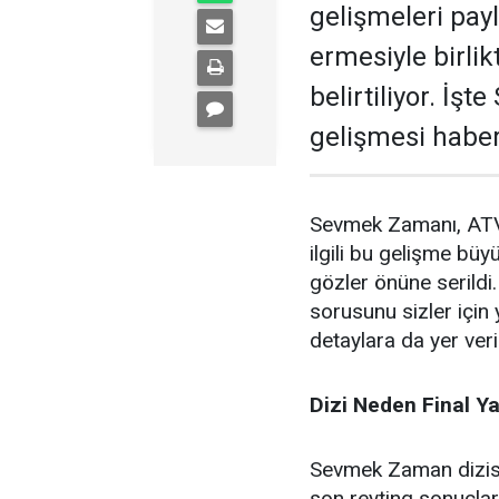
gelişmeleri pay
ermesiyle birlik
belirtiliyor. İş
gelişmesi haber
Sevmek Zamanı, ATV e
ilgili bu gelişme bü
gözler önüne serildi
sorusunu sizler için
detaylara da yer veril
Dizi Neden Final Y
Sevmek Zaman dizisi,
son reyting sonuçlar