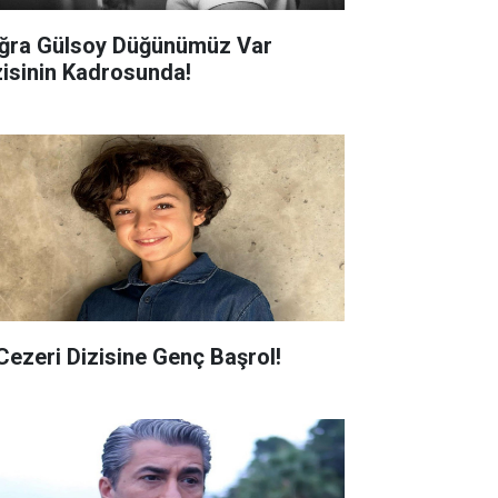
ğra Gülsoy Düğünümüz Var
zisinin Kadrosunda!
 Cezeri Dizisine Genç Başrol!