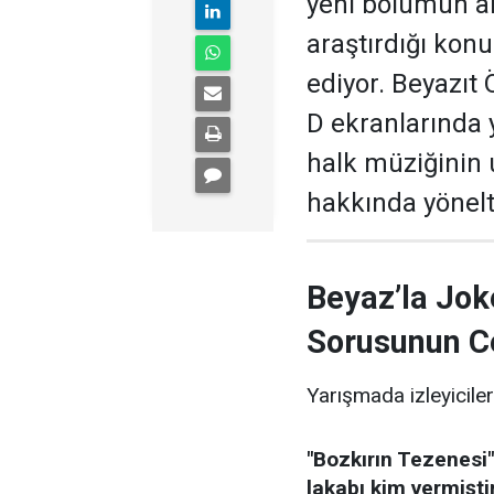
yeni bölümün ar
araştırdığı kon
ediyor. Beyazıt
D ekranlarında 
halk müziğinin
hakkında yönelti
Beyaz’la Jok
Sorusunun C
Yarışmada izleyiciler
"Bozkırın Tezenesi"
lakabı kim vermişti