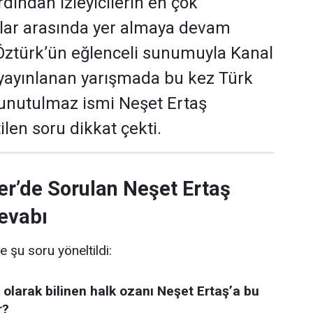
dından izleyicilerin en çok
ular arasında yer almaya devam
 Öztürk’ün eğlenceli sunumuyla Kanal
yayınlanan yarışmada bu kez Türk
 unutulmaz ismi Neşet Ertaş
len soru dikkat çekti.
er’de Sorulan Neşet Ertaş
evabı
e şu soru yöneltildi:
 olarak bilinen halk ozanı Neşet Ertaş’a bu
r?