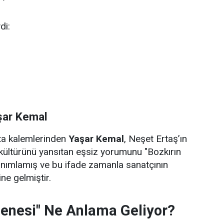
di:
şar Kemal
sta kalemlerinden
Yaşar Kemal
, Neşet Ertaş’ın
kültürünü yansıtan eşsiz yorumunu "Bozkırın
anımlamış ve bu ifade zamanla sanatçının
ne gelmiştir.
zenesi" Ne Anlama Geliyor?