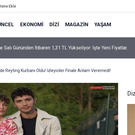
itene Ekle
ÜNCEL
EKONOMI
DIZI
MAGAZIN
YAŞAM
rtaş’a “Bozkırın Tezenesi” Lakabını Kim Verdi? Beyaz’la Joker
un Cevabı Merak Edildi
e Reyting Kurbanı Oldu! İzleyiciler Finale Anlam Veremedi!
Diz