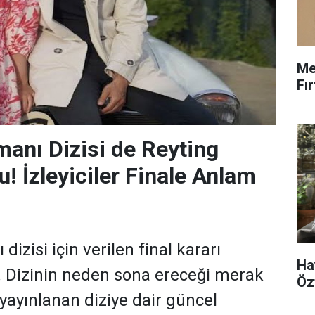
Me
Fı
anı Dizisi de Reyting
! İzleyiciler Finale Anlam
zisi için verilen final kararı
Ha
dü. Dizinin neden sona ereceği merak
Öz
 yayınlanan diziye dair güncel