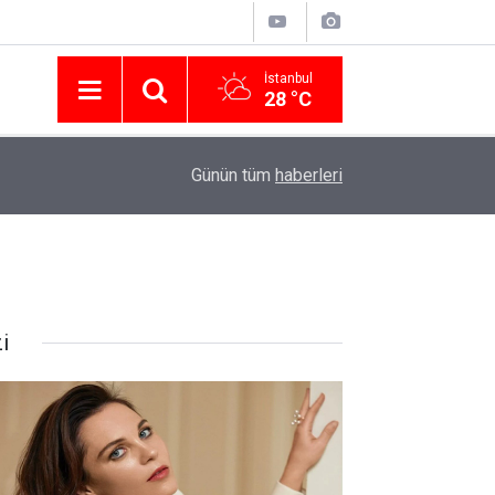
İstanbul
28 °C
Nissan Türkiye'den Temmuz 2026 Kampanyası! Q
16:23
Günün tüm
haberleri
Modellerinde Faizsiz Kredi ve İndirim Fırsatı
i