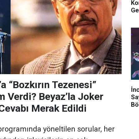
Ko
Ge
’a “Bozkırın Tezenesi”
İn
m Verdi? Beyaz’la Joker
Sa
Bö
Cevabı Merak Edildi
programında yöneltilen sorular, her