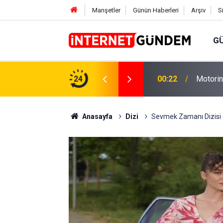
Manşetler
Günün Haberleri
Arşiv
S
G
Neşet E
,31 TL Yükseliyor: İşte Yeni Fiyatlar..
24
15:58
Sorusun
Anasayfa
Dizi
Sevmek Zamanı Dizisi d