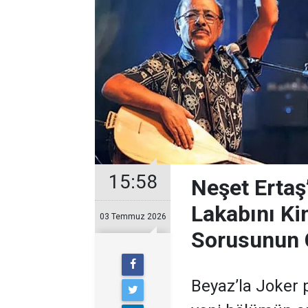
15:58
Neşet Ertaş
Lakabını Ki
03 Temmuz 2026
Sorusunun 
Beyaz’la Joker 