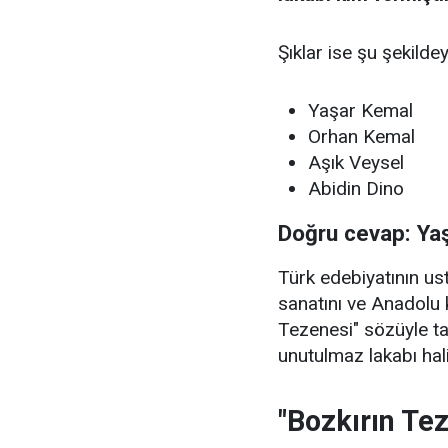
Şıklar ise şu şekildey
Yaşar Kemal
Orhan Kemal
Aşık Veysel
Abidin Dino
Doğru cevap: Ya
Türk edebiyatının u
sanatını ve Anadolu 
Tezenesi" sözüyle t
unutulmaz lakabı hali
"Bozkırın Te