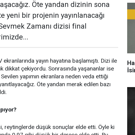
laşacağız. Öte yandan dizinin sona
te yeni bir projenin yayınlanacağı
te Sevmek Zamanı dizisi final
imizde...
kranlarında yayın hayatına başlamıştı. Dizi ile
Ha
yük dikkat çekiyordu. Sonrasında yaşananlar ise
İs
. Sevilen yapımın ekranlara neden veda ettiği
 yanıtlayacağız. Öte yandan merak edilen bazı
di.
apıyor?
 reytinglerde düşük sonuçlar elde etti. Öyle ki
ında 0,97 gibi düşük bir derece elde etti. Bu