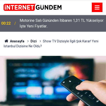
Motorine Salı Gününden İtibaren 1,31 TL Yükseliyor:
ru
00:22
İşte Yeni Fiyatlar..
Anasayfa
Dizi
Show TV Dizisiyle İlgili Şok Karar! Yeni
İstanbul Dizisine Ne Oldu?