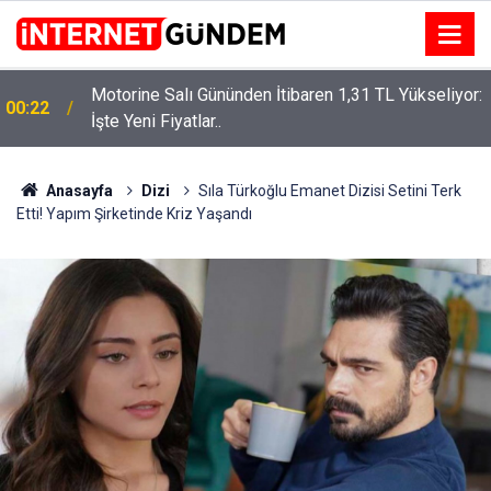
Motorine Salı Gününden İtibaren 1,31 TL Yükseliyor:
ru
00:22
İşte Yeni Fiyatlar..
Anasayfa
Dizi
Sıla Türkoğlu Emanet Dizisi Setini Terk
Etti! Yapım Şirketinde Kriz Yaşandı