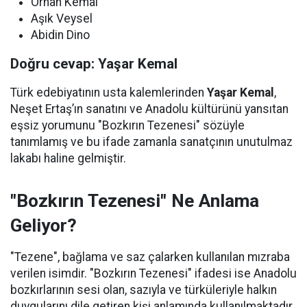
Orhan Kemal
Aşık Veysel
Abidin Dino
Doğru cevap: Yaşar Kemal
Türk edebiyatının usta kalemlerinden
Yaşar Kemal
,
Neşet Ertaş’ın sanatını ve Anadolu kültürünü yansıtan
eşsiz yorumunu "Bozkırın Tezenesi" sözüyle
tanımlamış ve bu ifade zamanla sanatçının unutulmaz
lakabı haline gelmiştir.
"Bozkırın Tezenesi" Ne Anlama
Geliyor?
"Tezene", bağlama ve saz çalarken kullanılan mızraba
verilen isimdir. "Bozkırın Tezenesi" ifadesi ise Anadolu
bozkırlarının sesi olan, sazıyla ve türküleriyle halkın
duygularını dile getiren kişi anlamında kullanılmaktadır.