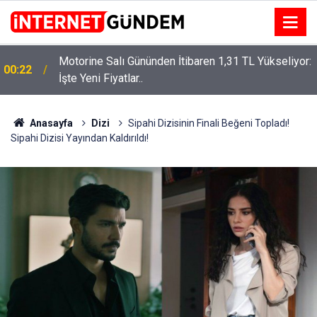
Motorine Salı Gününden İtibaren 1,31 TL Yükseliyor:
ru
00:22
İşte Yeni Fiyatlar..
Anasayfa
Dizi
Sipahi Dizisinin Finali Beğeni Topladı!
Sipahi Dizisi Yayından Kaldırıldı!