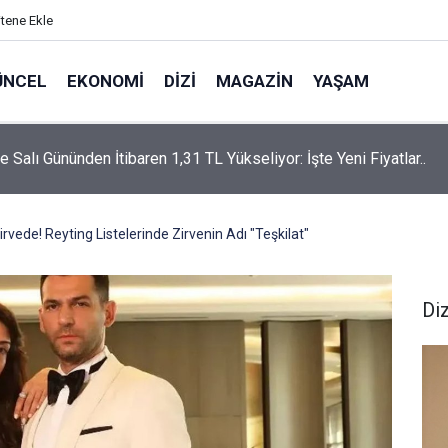
itene Ekle
ÜNCEL
EKONOMI
DIZI
MAGAZIN
YAŞAM
rtaş’a “Bozkırın Tezenesi” Lakabını Kim Verdi? Beyaz’la Joker
un Cevabı Merak Edildi
irvede! Reyting Listelerinde Zirvenin Adı "Teşkilat"
Diz