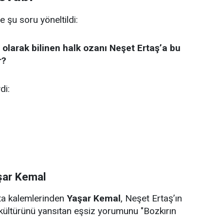
e şu soru yöneltildi:
 olarak bilinen halk ozanı Neşet Ertaş’a bu
r?
di:
şar Kemal
sta kalemlerinden
Yaşar Kemal
, Neşet Ertaş’ın
kültürünü yansıtan eşsiz yorumunu "Bozkırın