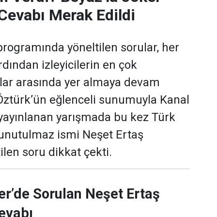
Cevabı Merak Edildi
programında yöneltilen sorular, her
dından izleyicilerin en çok
ular arasında yer almaya devam
 Öztürk’ün eğlenceli sunumuyla Kanal
yayınlanan yarışmada bu kez Türk
 unutulmaz ismi Neşet Ertaş
len soru dikkat çekti.
er’de Sorulan Neşet Ertaş
evabı