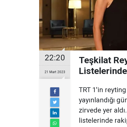
22:20
Teşkilat Re
Listelerinde
21 Mart 2023
TRT 1'in reyting
yayınlandığı gün
zirvede yer aldı
listelerinde raki