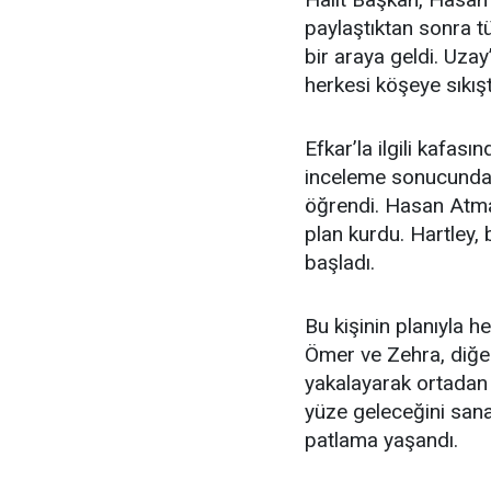
paylaştıktan sonra 
bir araya geldi. Uza
herkesi köşeye sıkışt
Efkar’la ilgili kafası
inceleme sonucunda
öğrendi. Hasan Atmac
plan kurdu. Hartley, 
başladı.
Bu kişinin planıyla h
Ömer ve Zehra, diğer
yakalayarak ortadan
yüze geleceğini sana
patlama yaşandı.