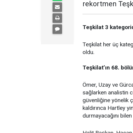
rekortmen Teşkil
Teşkilat 3 kategori
Teşkilat her üç kate
oldu.
Teşkilat’ın 68. böl
Ömer, Uzay ve Gürcan
sağlarken analistin 
güvenliğine yönelik 
kaldırınca Hartley y
durmayacağını bilen e
Halit Başkan, Hasan