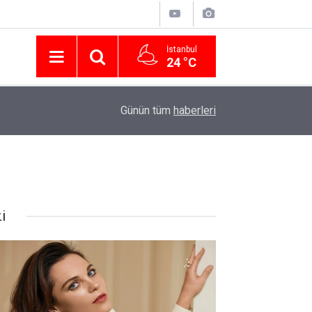
İstanbul
24 °C
Nissan Türkiye'den Temmuz 2026 Kampanyası! Q
16:23
Günün tüm
haberleri
Modellerinde Faizsiz Kredi ve İndirim Fırsatı
i