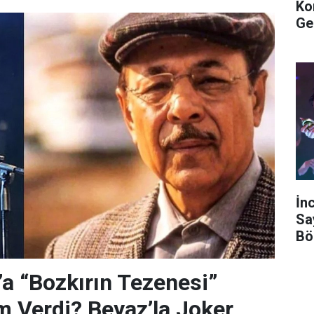
Ko
Ge
İn
Sa
Bö
’a “Bozkırın Tezenesi”
m Verdi? Beyaz’la Joker