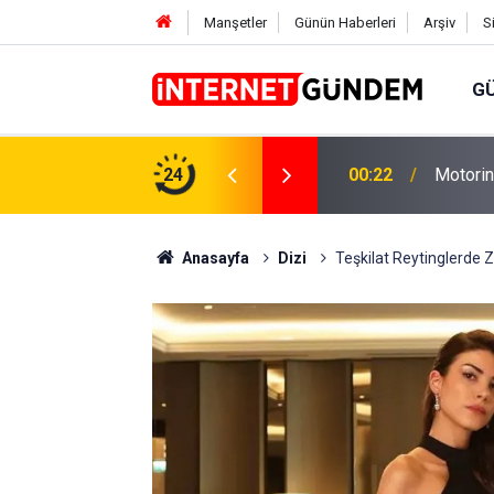
Manşetler
Günün Haberleri
Arşiv
S
G
Neşet E
,31 TL Yükseliyor: İşte Yeni Fiyatlar..
24
15:58
Sorusun
Anasayfa
Dizi
Teşkilat Reytinglerde Z