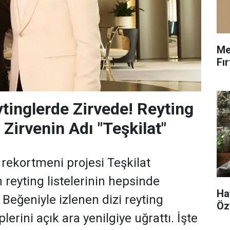
Me
Fı
ytinglerde Zirvede! Reyting
 Zirvenin Adı "Teşkilat"
 rekortmeni projesi Teşkilat
 reyting listelerinin hepsinde
Ha
. Beğeniyle izlenen dizi reyting
Öz
plerini açık ara yenilgiye uğrattı. İşte