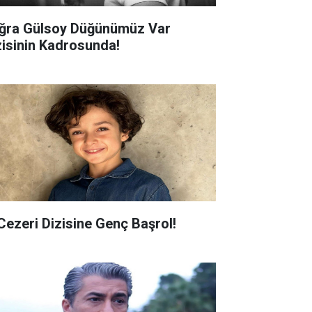
ğra Gülsoy Düğünümüz Var
zisinin Kadrosunda!
 Cezeri Dizisine Genç Başrol!