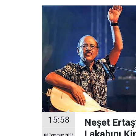
15:58
Neşet Ertaş
Lakabını Ki
03 Temmuz 2026