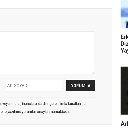
Er
Di
Ya
veya imalar, inançlara saldırı içeren, imla kuralları ile
flerle yazılmış yorumlar onaylanmamaktadır.
Ar