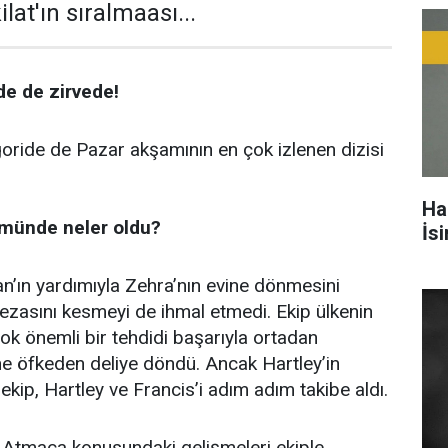
at'ın sıralmaası...
de de zirvede!
goride de Pazar akşamının en çok izlenen dizisi
Ha
ümünde neler oldu?
İs
’ın yardımıyla Zehra’nın evine dönmesini
cezasını kesmeyi de ihmal etmedi. Ekip ülkenin
çok önemli bir tehdidi başarıyla ortadan
ine öfkeden deliye döndü. Ancak Hartley’in
kip, Hartley ve Francis’i adım adım takibe aldı.
 Atmaca konusundaki gelişmeleri ekiple