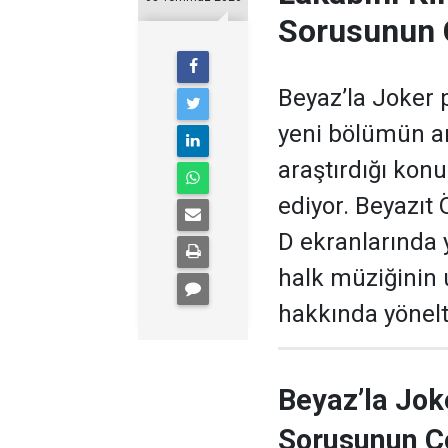
Sorusunun 
Beyaz’la Joker 
yeni bölümün ar
araştırdığı kon
ediyor. Beyazıt
D ekranlarında 
halk müziğinin
hakkında yönelti
Beyaz’la Jok
Sorusunun C