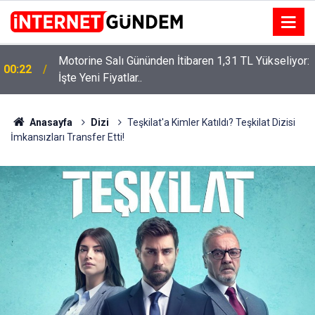
Motorine Salı Gününden İtibaren 1,31 TL Yükseliyor:
ru
00:22
İşte Yeni Fiyatlar..
Anasayfa
Dizi
Teşkilat'a Kimler Katıldı? Teşkilat Dizisi
İmkansızları Transfer Etti!