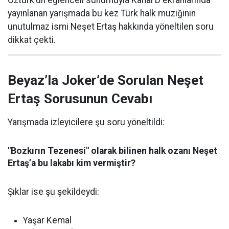
Öztürk’ün eğlenceli sunumuyla Kanal D ekranlarında
yayınlanan yarışmada bu kez Türk halk müziğinin
unutulmaz ismi Neşet Ertaş hakkında yöneltilen soru
dikkat çekti.
Beyaz’la Joker’de Sorulan Neşet
Ertaş Sorusunun Cevabı
Yarışmada izleyicilere şu soru yöneltildi:
"Bozkırın Tezenesi" olarak bilinen halk ozanı Neşet
Ertaş’a bu lakabı kim vermiştir?
Şıklar ise şu şekildeydi:
Yaşar Kemal