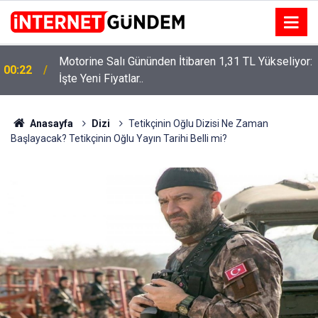
Motorine Salı Gününden İtibaren 1,31 TL Yükseliyor:
00:22
İşte Yeni Fiyatlar..
Neşet Ertaş’a “Bozkırın Tezenesi” Lakabını Kim
15:58
Verdi? Beyaz’la Joker Sorusunun Cevabı Merak
Edildi
Anasayfa
Dizi
Tetikçinin Oğlu Dizisi Ne Zaman
Başlayacak? Tetikçinin Oğlu Yayın Tarihi Belli mi?