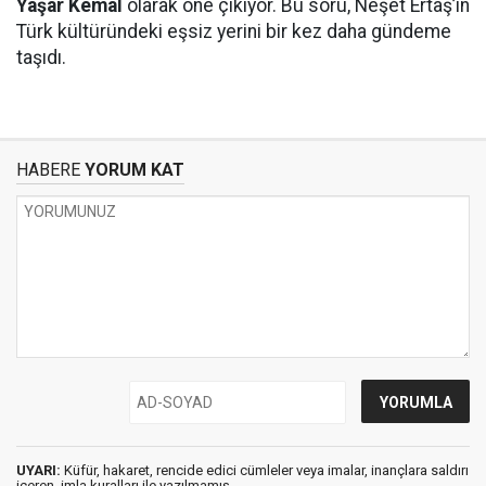
Yaşar Kemal
olarak öne çıkıyor. Bu soru, Neşet Ertaş’ın
Türk kültüründeki eşsiz yerini bir kez daha gündeme
taşıdı.
HABERE
YORUM KAT
UYARI:
Küfür, hakaret, rencide edici cümleler veya imalar, inançlara saldırı
içeren, imla kuralları ile yazılmamış,