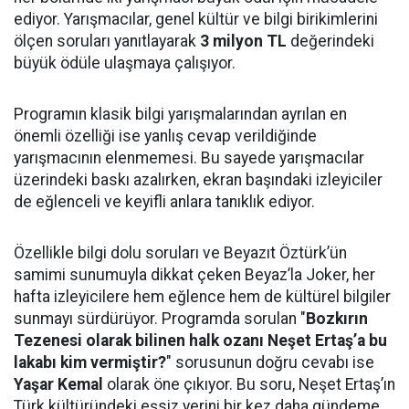
ediyor. Yarışmacılar, genel kültür ve bilgi birikimlerini
ölçen soruları yanıtlayarak
3 milyon TL
değerindeki
büyük ödüle ulaşmaya çalışıyor.
Programın klasik bilgi yarışmalarından ayrılan en
önemli özelliği ise yanlış cevap verildiğinde
yarışmacının elenmemesi. Bu sayede yarışmacılar
üzerindeki baskı azalırken, ekran başındaki izleyiciler
de eğlenceli ve keyifli anlara tanıklık ediyor.
Özellikle bilgi dolu soruları ve Beyazıt Öztürk’ün
samimi sunumuyla dikkat çeken Beyaz’la Joker, her
hafta izleyicilere hem eğlence hem de kültürel bilgiler
sunmayı sürdürüyor. Programda sorulan "
Bozkırın
Tezenesi olarak bilinen halk ozanı Neşet Ertaş’a bu
lakabı kim vermiştir?
" sorusunun doğru cevabı ise
Yaşar Kemal
olarak öne çıkıyor. Bu soru, Neşet Ertaş’ın
Türk kültüründeki eşsiz yerini bir kez daha gündeme