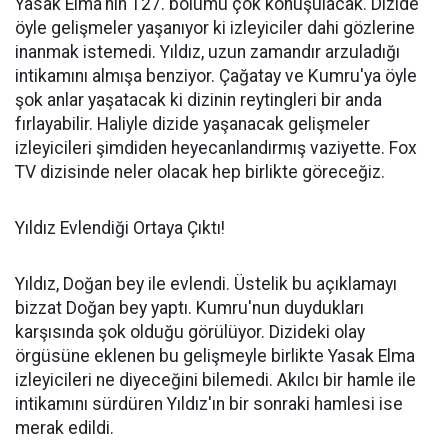
Yasak Elma'nın 127. bölümü çok konuşulacak. Dizide
öyle gelişmeler yaşanıyor ki izleyiciler dahi gözlerine
inanmak istemedi. Yıldız, uzun zamandır arzuladığı
intikamını almışa benziyor. Çağatay ve Kumru'ya öyle
şok anlar yaşatacak ki dizinin reytingleri bir anda
fırlayabilir. Haliyle dizide yaşanacak gelişmeler
izleyicileri şimdiden heyecanlandırmış vaziyette. Fox
TV dizisinde neler olacak hep birlikte göreceğiz.
Yıldız Evlendiği Ortaya Çıktı!
Yıldız, Doğan bey ile evlendi. Üstelik bu açıklamayı
bizzat Doğan bey yaptı. Kumru'nun duydukları
karşısında şok olduğu görülüyor. Dizideki olay
örgüsüne eklenen bu gelişmeyle birlikte Yasak Elma
izleyicileri ne diyeceğini bilemedi. Akılcı bir hamle ile
intikamını sürdüren Yıldız'ın bir sonraki hamlesi ise
merak edildi.