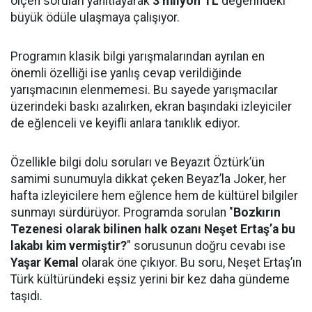
ölçen soruları yanıtlayarak
3 milyon TL
değerindeki
büyük ödüle ulaşmaya çalışıyor.
Programın klasik bilgi yarışmalarından ayrılan en
önemli özelliği ise yanlış cevap verildiğinde
yarışmacının elenmemesi. Bu sayede yarışmacılar
üzerindeki baskı azalırken, ekran başındaki izleyiciler
de eğlenceli ve keyifli anlara tanıklık ediyor.
Özellikle bilgi dolu soruları ve Beyazıt Öztürk’ün
samimi sunumuyla dikkat çeken Beyaz’la Joker, her
hafta izleyicilere hem eğlence hem de kültürel bilgiler
sunmayı sürdürüyor. Programda sorulan "
Bozkırın
Tezenesi olarak bilinen halk ozanı Neşet Ertaş’a bu
lakabı kim vermiştir?
" sorusunun doğru cevabı ise
Yaşar Kemal
olarak öne çıkıyor. Bu soru, Neşet Ertaş’ın
Türk kültüründeki eşsiz yerini bir kez daha gündeme
taşıdı.