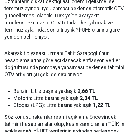
Uzmanların dikkat çektiği asıl önemli gelişme ise
temmuz ayında uygulanması beklenen otomatik ÖTV
güncellemesi olacak. Türkiye'de akaryakıt
ürünlerindeki maktu ÖTV tutarları her yıl ocak ve
temmuz aylarında, son altı aylık Yİ-ÜFE oranına göre
yeniden belirleniyor.
Akaryakıt piyasası uzmanı Cahit Saraçoğlu'nun
hesaplamalarına göre açıklanacak enflasyon verileri
doğrultusunda pompaya yansıması beklenen tahmini
ÖTV artışları şu şekilde sıralanıyor:
Benzin: Litre başına yaklaşık
2,66 TL
Motorin: Litre başına yaklaşık
2,84 TL
Otogaz (LPG): Litre başına yaklaşık
1,22 TL
Söz konusu rakamlar resmi açıklama öncesindeki
tahmini hesaplamalar olup, kesin zam oranları TÜİK'in
açıklayacağı Yİ-ÜFE verilerinin ardından netleşecek.