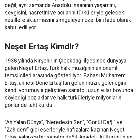
değil, aynı zamanda Anadolu insanının yaşamını,
sevgisini, hasretini ve acılarını türküleriyle gelecek
nesillere aktarmasını simgeleyen özel bir ifade olarak
kabul ediliyor.
Neşet Ertaş Kimdir?
1938 yılında Kırşehir'in Çiçekdağı ilçesinde dünyaya
gelen Neşet Ertaş, Türk halk müziğinin en önemli
temsilcileri arasında gösteriliyor. Babası Muharrem
Ertaş, annesi Döne Ertaş'tan gelen müzik geleneğini
kendi yorumuyla geliştiren sanatçı, uzun yıllar boyunca
söylediği bozlaklar ve halk türküleriyle milyonların
gönlünde taht kurdu.
"Ah Yalan Dünya", "Neredesin Sen", "Gönül Dağı" ve
"Zahidem" gibi eserleriyle hafızalara kazınan Neşet
Ertaş, yalnızca bir sanatçı değil, Anadolu kültürünün en