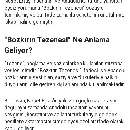
Neşet Ertaş’ın sanatını ve Anadolu kültürünü yansıtan
eşsiz yorumunu "Bozkırın Tezenesi" sözüyle
tanımlamış ve bu ifade zamanla sanatçının unutulmaz
lakabı haline gelmiştir.
"Bozkırın Tezenesi" Ne Anlama
Geliyor?
"Tezene", bağlama ve saz çalarken kullanılan mızraba
verilen isimdir. "Bozkırın Tezenesi" ifadesi ise Anadolu
bozkırlarının sesi olan, sazıyla ve türküleriyle halkın
duygularını dile getiren kişi anlamında kullanılmaktadır.
Bu unvan, Neşet Ertaş’ın yalnızca güçlü saz icrasını
değil, aynı zamanda Anadolu insanının yaşamını,
sevgisini, hasretini ve acılarını türküleriyle gelecek
nesillere aktarmasını simgeleyen özel bir ifade olarak
kabul ediliyor.