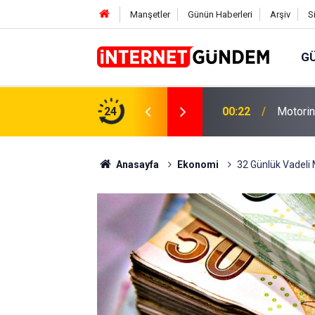
Manşetler
Günün Haberleri
Arşiv
S
G
Neşet E
,31 TL Yükseliyor: İşte Yeni Fiyatlar..
24
15:58
Sorusun
Anasayfa
Ekonomi
32 Günlük Vadeli 