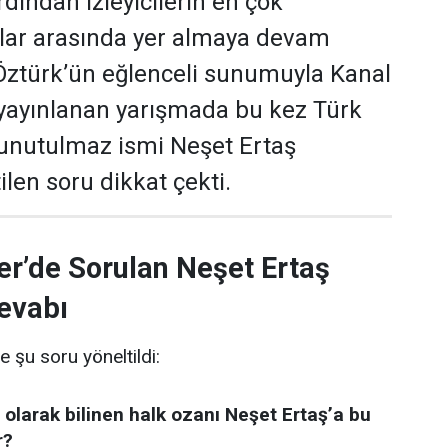
dından izleyicilerin en çok
ular arasında yer almaya devam
 Öztürk’ün eğlenceli sunumuyla Kanal
yayınlanan yarışmada bu kez Türk
 unutulmaz ismi Neşet Ertaş
len soru dikkat çekti.
er’de Sorulan Neşet Ertaş
evabı
e şu soru yöneltildi:
 olarak bilinen halk ozanı Neşet Ertaş’a bu
r?