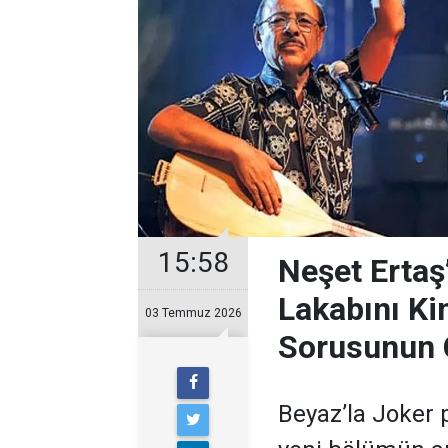
15:58
Neşet Ertaş
Lakabını Ki
03 Temmuz 2026
Sorusunun 
Beyaz’la Joker 