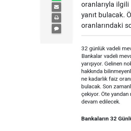
oranlarıyla ilgi
yanıt bulacak. 
oranlarındaki s
32 günlük vadeli mevdu
Bankalar vadeli mevdua
yarışıyor. Gelinen no
hakkında bilinmeyen
ne kadarlık faiz oranı
bulacak. Son zamanlar
çekiyor. Öte yandan 
devam edilecek.
Bankaların 32 Günl