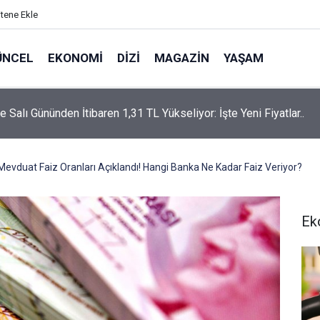
itene Ekle
ÜNCEL
EKONOMI
DIZI
MAGAZIN
YAŞAM
rtaş’a “Bozkırın Tezenesi” Lakabını Kim Verdi? Beyaz’la Joker
un Cevabı Merak Edildi
Mevduat Faiz Oranları Açıklandı! Hangi Banka Ne Kadar Faiz Veriyor?
Ek