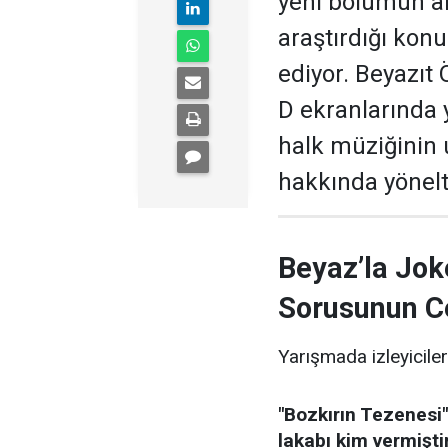
yeni bölümün ar
araştırdığı kon
ediyor. Beyazıt
D ekranlarında 
halk müziğinin
hakkında yönelti
Beyaz’la Jok
Sorusunun C
Yarışmada izleyiciler
"Bozkırın Tezenesi"
lakabı kim vermişti