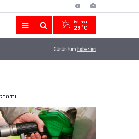
İstanbul
28 °C
Nissan Türkiye'den Temmuz 2026 Kampanyası! Q
16:23
Günün tüm
haberleri
Modellerinde Faizsiz Kredi ve İndirim Fırsatı
onomi