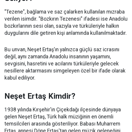
"Tezene", bağlama ve saz çalarken kullanılan mızraba
verilen isimdir. "Bozkırın Tezenesi" ifadesi ise Anadolu
bozkırlarının sesi olan, sazıyla ve türküleriyle halkın
duygularını dile getiren kişi anlamında kullanılmaktadır.
Bu unvan, Neşet Ertaş’ın yalnızca güçlü saz icrasını
değil, aynı zamanda Anadolu insanının yaşamını,
sevgisini, hasretini ve acılarını türküleriyle gelecek
nesillere aktarmasını simgeleyen özel bir ifade olarak
kabul ediliyor.
Neşet Ertaş Kimdir?
1938 yılında Kırşehir'in Çiçekdağı ilçesinde dünyaya
gelen Neşet Ertaş, Türk halk müziğinin en önemli
temsilcileri arasında gösteriliyor. Babası Muharrem
Ertaş, annesi Döne Ertaş'tan gelen müzik geleneğini