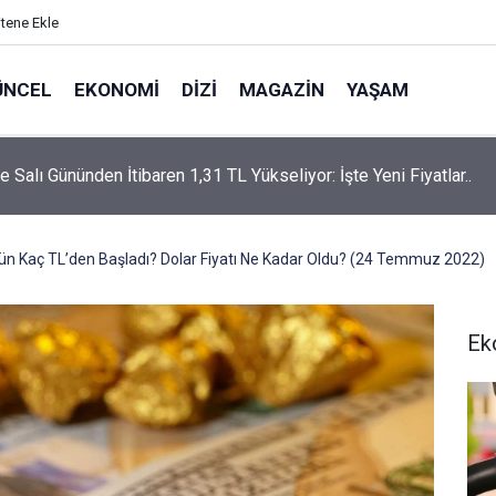
itene Ekle
ÜNCEL
EKONOMI
DIZI
MAGAZIN
YAŞAM
rtaş’a “Bozkırın Tezenesi” Lakabını Kim Verdi? Beyaz’la Joker
un Cevabı Merak Edildi
ugün Kaç TL’den Başladı? Dolar Fiyatı Ne Kadar Oldu? (24 Temmuz 2022)
Ek