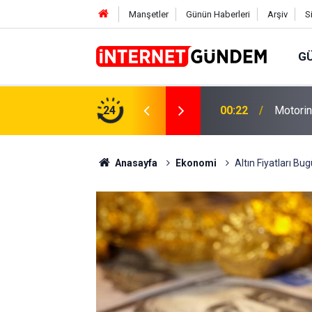
Manşetler
Günün Haberleri
Arşiv
S
G
Neşet E
,31 TL Yükseliyor: İşte Yeni Fiyatlar..
24
15:58
Sorusun
Anasayfa
Ekonomi
Altın Fiyatları B