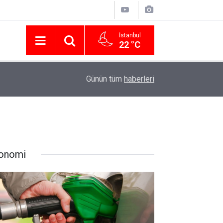
İstanbul
22 °C
Nissan Türkiye'den Temmuz 2026 Kampanyası! Q
16:23
Günün tüm
haberleri
Modellerinde Faizsiz Kredi ve İndirim Fırsatı
onomi