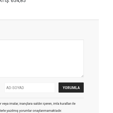
TIŞ: 654,85
veya imalar, inançlara saldırı içeren, imla kuralları ile
flerle yazılmış yorumlar onaylanmamaktadır.