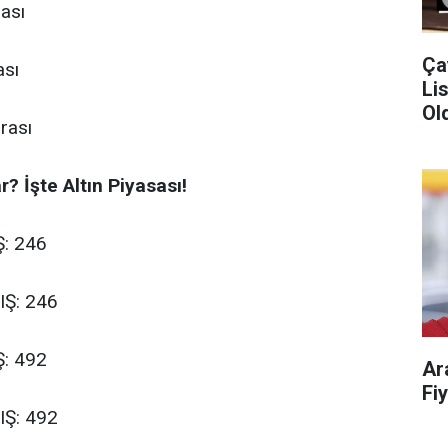
rası
Ça
ası
Liste!
Old
rası
? İşte Altın Piyasası!
Ş: 246
IŞ: 246
Ş: 492
Ar
IŞ: 492