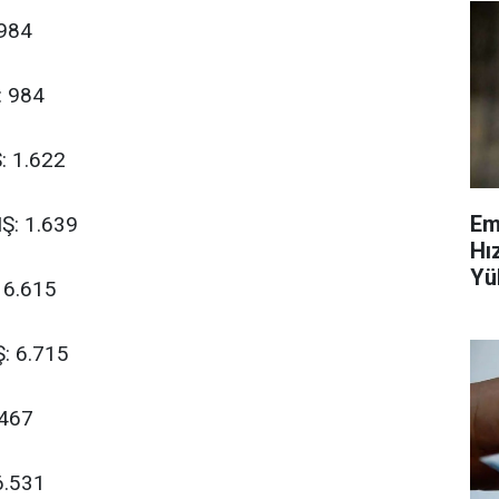
984
 984
: 1.622
Em
Ş: 1.639
Hı
Yü
 6.615
Ve
: 6.715
.467
6.531