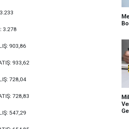
3.233
Me
Bo
: 3.278
IŞ: 903,86
TIŞ: 933,62
IŞ: 728,04
TIŞ: 728,83
Mi
Ve
Ge
IŞ: 547,29