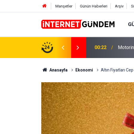
Manşetler
Günün Haberleri
Arşiv
S
G
Neşet E
,31 TL Yükseliyor: İşte Yeni Fiyatlar..
24
15:58
Sorusun
Anasayfa
Ekonomi
Altın Fiyatları Ce