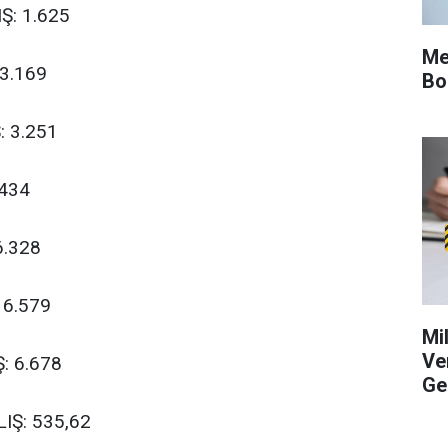
Ş: 1.625
Me
3.169
Bo
: 3.251
.434
6.328
 6.579
Mi
Ve
: 6.678
Ge
IŞ: 535,62