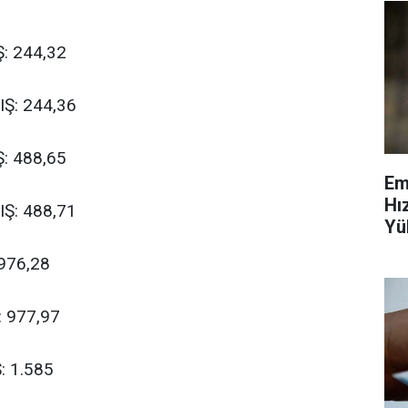
Ş: 244,32
IŞ: 244,36
Ş: 488,65
Em
Hı
IŞ: 488,71
Yü
Ve
976,28
 977,97
: 1.585