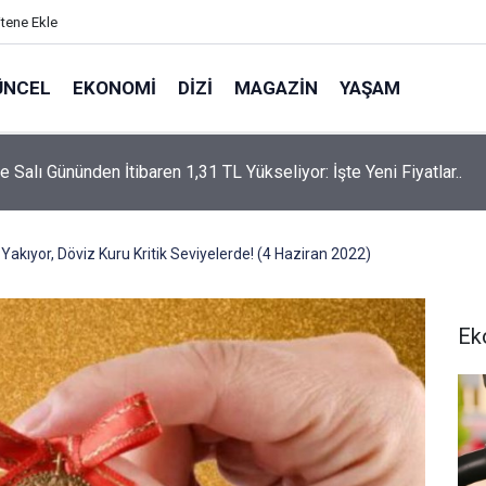
itene Ekle
ÜNCEL
EKONOMI
DIZI
MAGAZIN
YAŞAM
rtaş’a “Bozkırın Tezenesi” Lakabını Kim Verdi? Beyaz’la Joker
un Cevabı Merak Edildi
p Yakıyor, Döviz Kuru Kritik Seviyelerde! (4 Haziran 2022)
Ek