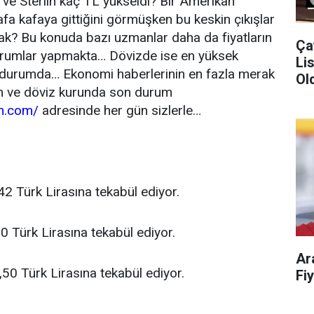
o ve Sterlin kaç TL yükseldi? Bir Amerikan
 kafa kafaya gittiğini görmüşken bu keskin çıkışlar
k? Bu konuda bazı uzmanlar daha da fiyatların
Ça
rumlar yapmakta… Dövizde ise en yüksek
Liste!
durumda… Ekonomi haberlerinin en fazla merak
Old
tın ve döviz kurunda son durum
m.com/
adresinde her gün sizlerle…
,42
Türk Lirasına tekabül ediyor.
60
Türk Lirasına tekabül ediyor.
Ar
0,50
Türk Lirasına tekabül ediyor.