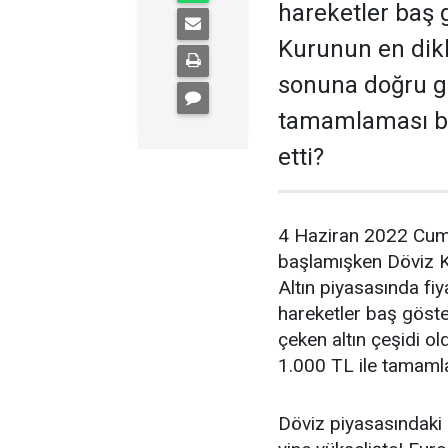
hareketler baş g
Kurunun en dikk
sonuna doğru gr
tamamlaması bek
etti?
4 Haziran 2022 Cuma
başlamışken Döviz K
Altın piyasasında fi
hareketler baş göster
çeken altın çeşidi ol
1.000 TL ile tamamlam
Döviz piyasasındaki p