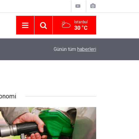
İstanbul
30 °C
Nissan Türkiye'den Temmuz 2026 Kampanyası! Q
16:23
Günün tüm
haberleri
Modellerinde Faizsiz Kredi ve İndirim Fırsatı
onomi