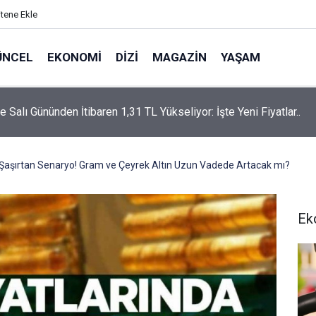
itene Ekle
ÜNCEL
EKONOMI
DIZI
MAGAZIN
YAŞAM
rtaş’a “Bozkırın Tezenesi” Lakabını Kim Verdi? Beyaz’la Joker
un Cevabı Merak Edildi
çin Şaşırtan Senaryo! Gram ve Çeyrek Altın Uzun Vadede Artacak mı?
Ek