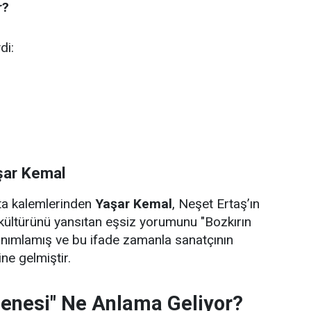
r?
di:
şar Kemal
sta kalemlerinden
Yaşar Kemal
, Neşet Ertaş’ın
kültürünü yansıtan eşsiz yorumunu "Bozkırın
anımlamış ve bu ifade zamanla sanatçının
ne gelmiştir.
zenesi" Ne Anlama Geliyor?