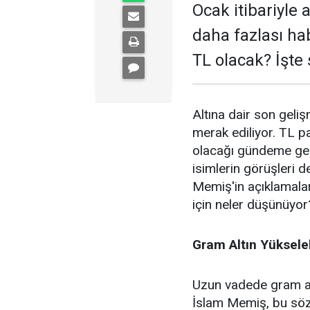
Ocak itibariyle 
daha fazlası ha
TL olacak? İşte 
Altına dair son geliş
merak ediliyor. TL p
olacağı gündeme geldi
isimlerin görüşleri d
Memiş'in açıklamalar
için neler düşünüyor
Gram Altın Yükseleb
Uzun vadede gram al
İslam Memiş, bu söz