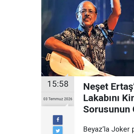
15:58
Neşet Ertaş
Lakabını Ki
03 Temmuz 2026
Sorusunun 
Beyaz’la Joker 