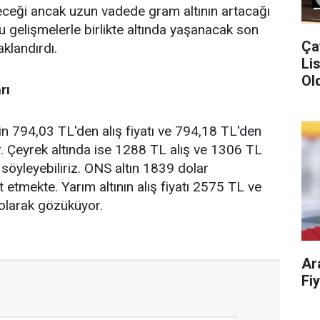
eceği ancak uzun vadede gram altının artacağı
u gelişmelerle birlikte altında yaşanacak son
Ça
klandırdı.
Liste!
Old
rı
çin 794,03 TL'den alış fiyatı ve 794,18 TL'den
or. Çeyrek altında ise 1288 TL alış ve 1306 TL
 söyleyebiliriz. ONS altın 1839 dolar
 etmekte. Yarım altının alış fiyatı 2575 TL ve
 olarak gözüküyor.
Ar