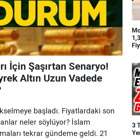
Mo
1,
Fiy
arı İçin Şaşırtan Senaryo!
yrek Altın Uzun Vadede
?
yükselmeye başladı. Fiyatlardaki son
nlar neler söylüyor? İslam
3 
Ye
maları tekrar gündeme geldi. 21