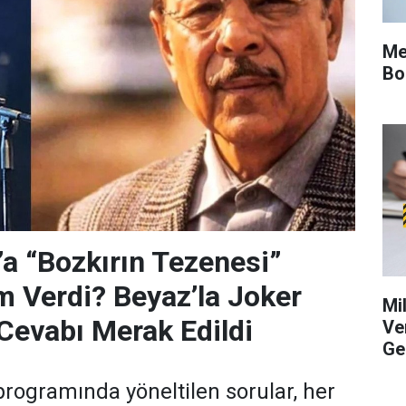
Me
Bo
’a “Bozkırın Tezenesi”
m Verdi? Beyaz’la Joker
Mi
Cevabı Merak Edildi
Ve
Ge
programında yöneltilen sorular, her