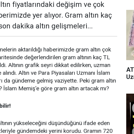
altın fiyatlarındaki değişim ve çok
berimizde yer alıyor. Gram altın kaç
son dakika altın gelişmeleri...
melerin aktarıldığı haberimizde gram altın çok
aritesinde değerlendirilen gram altının kaç TL
. Altının grafik seyri dikkat edilirken, uzman
AT
e alındı. Altın ve Para Piyasaları Uzmanı İslam
Uz
ı da gündeme gelmiş vaziyette. Peki gram altın
? İslam Memiş'e göre gram altın artacak mı?
ilir!
tının yükseleceğini düşündüğünü ifade eden
leriyle gündemdeki yerini korudu. Gramın 720