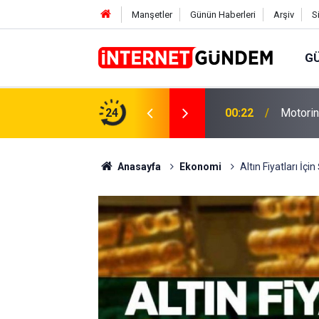
Manşetler
Günün Haberleri
Arşiv
S
G
Neşet E
,31 TL Yükseliyor: İşte Yeni Fiyatlar..
24
15:58
Sorusun
Anasayfa
Ekonomi
Altın Fiyatları İ