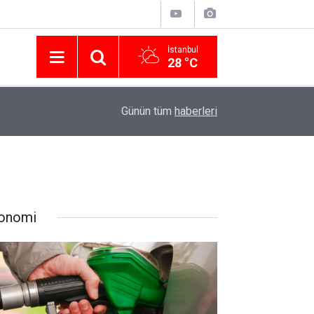
İstanbul
28 °C
Nissan Türkiye'den Temmuz 2026 Kampanyası! Q
16:23
Günün tüm
haberleri
Modellerinde Faizsiz Kredi ve İndirim Fırsatı
onomi