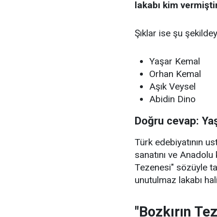
lakabı kim vermişti
Şıklar ise şu şekildey
Yaşar Kemal
Orhan Kemal
Aşık Veysel
Abidin Dino
Doğru cevap: Ya
Türk edebiyatının u
sanatını ve Anadolu 
Tezenesi" sözüyle t
unutulmaz lakabı hali
"Bozkırın Te