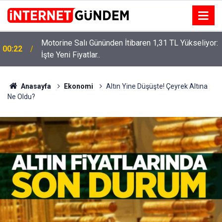
Motorine Salı Gününden İtibaren 1,31 TL Yükseliyor:
00:22
Neşet Ertaş’a “Bozkırın Tezenesi” Lakabını Kim
İşte Yeni Fiyatlar..
15:58
Verdi? Beyaz’la Joker Sorusunun Cevabı Merak
Edildi
Anasayfa
Ekonomi
Altın Yine Düşüşte! Çeyrek Altına
Ne Oldu?