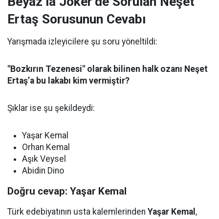
Beyaz’la Joker’de Sorulan Neşet
Ertaş Sorusunun Cevabı
Yarışmada izleyicilere şu soru yöneltildi:
"Bozkırın Tezenesi" olarak bilinen halk ozanı Neşet
Ertaş’a bu lakabı kim vermiştir?
Şıklar ise şu şekildeydi:
Yaşar Kemal
Orhan Kemal
Aşık Veysel
Abidin Dino
Doğru cevap: Yaşar Kemal
Türk edebiyatının usta kalemlerinden
Yaşar Kemal
,