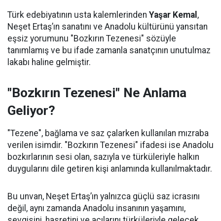
Türk edebiyatının usta kalemlerinden
Yaşar Kemal
,
Neşet Ertaş’ın sanatını ve Anadolu kültürünü yansıtan
eşsiz yorumunu "Bozkırın Tezenesi" sözüyle
tanımlamış ve bu ifade zamanla sanatçının unutulmaz
lakabı haline gelmiştir.
"Bozkırın Tezenesi" Ne Anlama
Geliyor?
"Tezene", bağlama ve saz çalarken kullanılan mızraba
verilen isimdir. "Bozkırın Tezenesi" ifadesi ise Anadolu
bozkırlarının sesi olan, sazıyla ve türküleriyle halkın
duygularını dile getiren kişi anlamında kullanılmaktadır.
Bu unvan, Neşet Ertaş’ın yalnızca güçlü saz icrasını
değil, aynı zamanda Anadolu insanının yaşamını,
sevgisini, hasretini ve acılarını türküleriyle gelecek