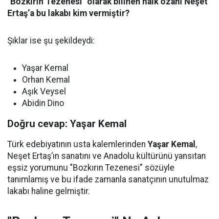
"Bozkırın Tezenesi" olarak bilinen halk ozanı Neşet
Ertaş’a bu lakabı kim vermiştir?
Şıklar ise şu şekildeydi:
Yaşar Kemal
Orhan Kemal
Aşık Veysel
Abidin Dino
Doğru cevap: Yaşar Kemal
Türk edebiyatının usta kalemlerinden
Yaşar Kemal
,
Neşet Ertaş’ın sanatını ve Anadolu kültürünü yansıtan
eşsiz yorumunu "Bozkırın Tezenesi" sözüyle
tanımlamış ve bu ifade zamanla sanatçının unutulmaz
lakabı haline gelmiştir.